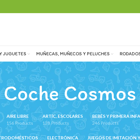
Y JUGUETES
MUÑECAS, MUÑECOS Y PELUCHES
RODADO
Coche Cosmos
AIRE LIBRE
ARTÍC. ESCOLARES
BEBÉS Y PRIMERA INF
156 Products
128 Products
246 Products
TRODOMÉSTICOS
ELECTRÓNICA
JUEGOS DE IMITACIÓN Y