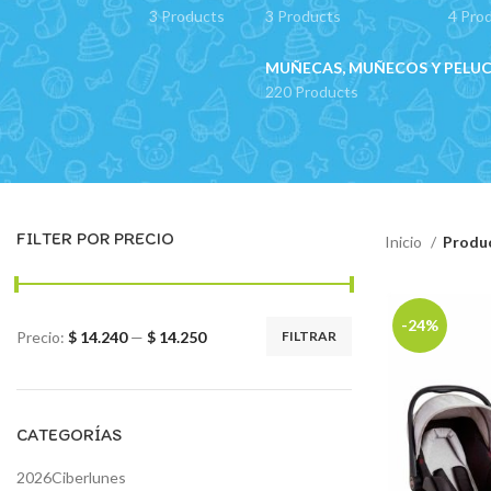
3 Products
3 Products
4 Pro
MUÑECAS, MUÑECOS Y PELU
220 Products
FILTER POR PRECIO
Inicio
Produ
-24%
Precio:
$ 14.240
—
$ 14.250
FILTRAR
Precio
Precio
mínimo
máximo
CATEGORÍAS
2026Ciberlunes