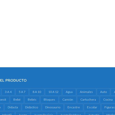
DEL PRODUCTO
3 A 4
5 A 7
8 A 10
10 A 12
Agua
Animales
Auto
besit
Bebé
Bebés
Bloques
Camión
Cartuchera
Cocina
o
Didacta
Didáctico
Dinosaurio
Encastre
Escolar
Figuras
Infantil
Juego
Juego De Caja
Juego De Mesa
Juguete
Made