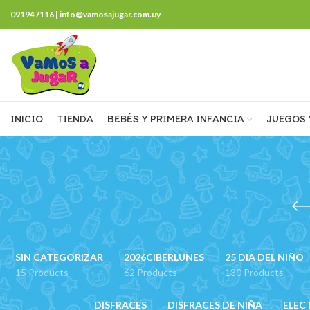
091947116 | info@vamosajugar.com.uy
INICIO
TIENDA
BEBÉS Y PRIMERA INFANCIA
JUEGOS 
SIN CATEGORIZAR
2026CIBERLUNES
25 DIA DEL NIÑO
15 Products
62 Products
130 Products
DISFRACES
DISFRACES DE NIÑA
ELEC