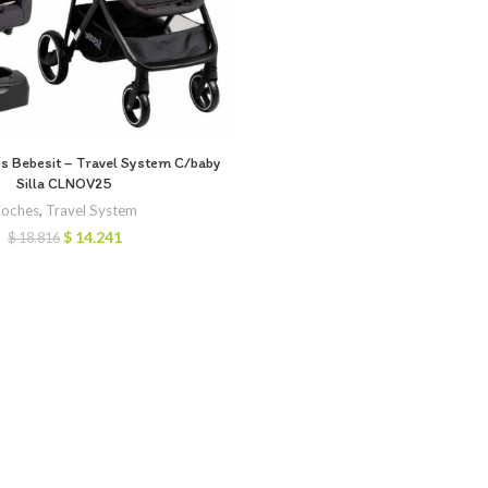
 Bebesit – Travel System C/baby
Silla CLNOV25
oches
,
Travel System
El
El
$
14.241
$
18.816
precio
precio
original
actual
era:
es:
$ 18.816.
$ 14.241.