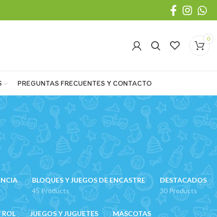
0
S
PREGUNTAS FRECUENTES Y CONTACTO
ANCIA
BLOQUES Y JUEGOS DE ENCASTRE
DESTACADOS
45 Products
30 Products
 ROL
JUEGOS Y JUGUETES
MASCOTAS