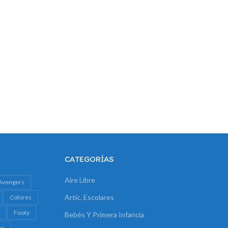
CATEGORÍAS
Aire Libre
Avengers
Artíc. Escolares
Colores
Footy
Bebés Y Primera Infancia
ra