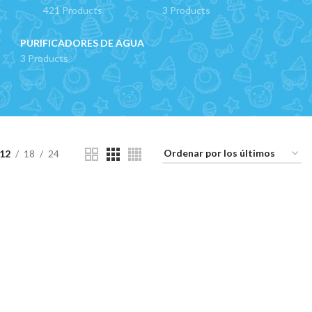
421 Products
3 Products
PURIFICADORES DE AGUA
3 Products
12
18
24