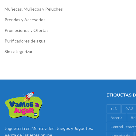
Muñecas, Muñecos y Peluches
Prendas y Accesorios
Promociones y Ofertas
Purificadores de agua
Sin categorizar
ETIQUETAS 
+13
0 A 2
Bateria
Be
Control Remot
Juguetería en Montevideo. Juegos y Juguetes.
Venta de juguetes online
Hot Wheels