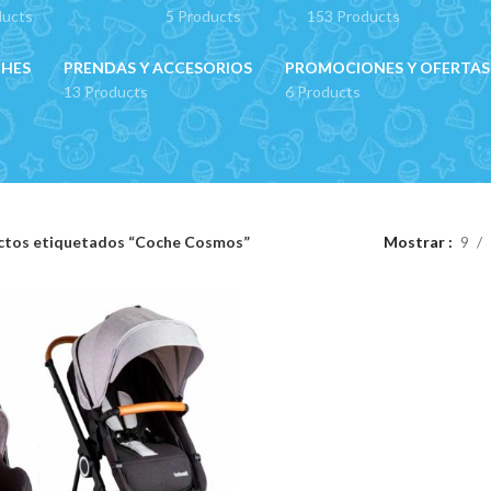
ducts
5 Products
153 Products
CHES
PRENDAS Y ACCESORIOS
PROMOCIONES Y OFERTAS
13 Products
6 Products
ctos etiquetados “Coche Cosmos”
Mostrar
9