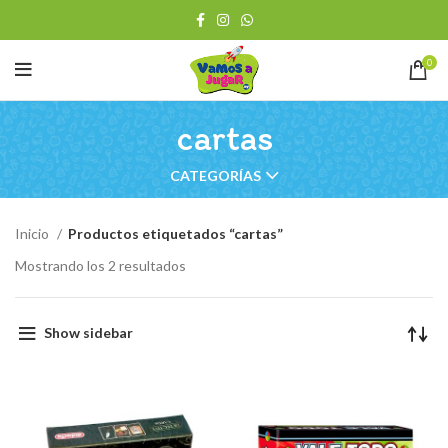
0
cartas
CATEGORÍAS
Inicio
Productos etiquetados “cartas”
Ordenado
Mostrando los 2 resultados
por
los
últimos
Show sidebar