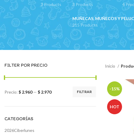
3 Products
3 Products
4 Pro
MUÑECAS, MUÑECOS Y PELU
215 Products
FILTER POR PRECIO
Inicio
Produc
-15%
Precio:
$ 2.960
—
$ 2.970
FILTRAR
Precio
Precio
mínimo
máximo
HOT
CATEGORÍAS
2026Ciberlunes