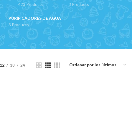
423 Products
3 Products
PURIFICADORES DE AGUA
3 Products
12
18
24