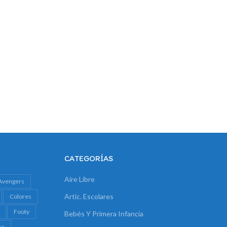
CATEGORÍAS
Aire Libre
Avengers
Artíc. Escolares
Colores
Footy
Bebés Y Primera Infancia
ra