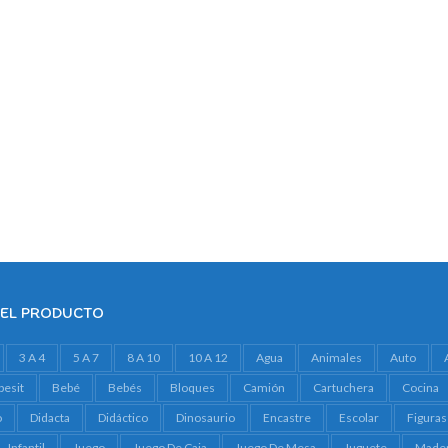
DEL PRODUCTO
3 A 4
5 A 7
8 A 10
10 A 12
Agua
Animales
Auto
besit
Bebé
Bebés
Bloques
Camión
Cartuchera
Cocina
o
Didacta
Didáctico
Dinosaurio
Encastre
Escolar
Figuras
Infantil
Juego
Juego De Caja
Juego De Mesa
Juguete
Made