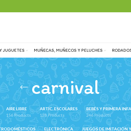
Y JUGUETES
MUÑECAS, MUÑECOS Y PELUCHES
RODADO
carnival
AIRE LIBRE
ARTÍC. ESCOLARES
BEBÉS Y PRIMERA INF
156 Products
128 Products
246 Products
TRODOMÉSTICOS
ELECTRÓNICA
JUEGOS DE IMITACIÓN Y