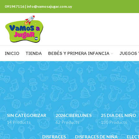
091947116 | info@vamosajugar.com.uy
INICIO
TIENDA
BEBÉS Y PRIMERA INFANCIA
JUEGOS 
SIN CATEGORIZAR
2026CIBERLUNES
25 DIA DEL NIÑO
14 Products
62 Products
130 Products
DISFRACES
DISFRACES DE NIÑA
ELEC