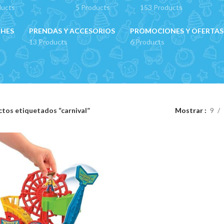
ducts
5 Products
153 Products
CHES
PRENDAS Y ACCESORIOS
PROMOCIONES Y OFERTAS
13 Products
6 Products
tos etiquetados “carnival”
Mostrar
9