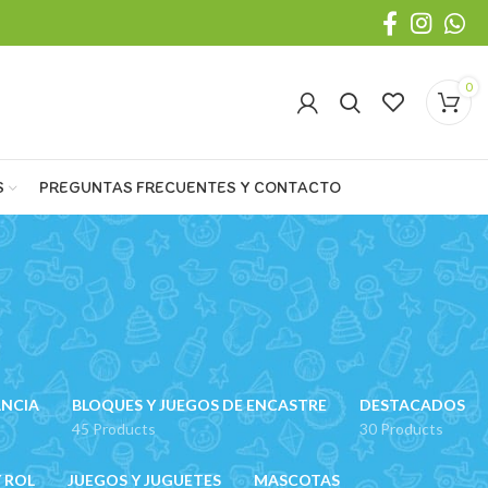
0
S
PREGUNTAS FRECUENTES Y CONTACTO
ANCIA
BLOQUES Y JUEGOS DE ENCASTRE
DESTACADOS
45 Products
30 Products
 ROL
JUEGOS Y JUGUETES
MASCOTAS