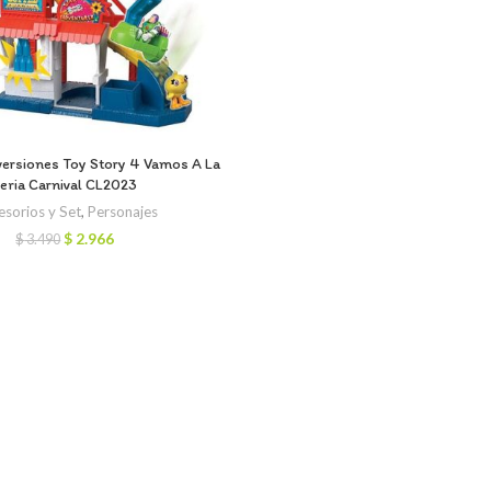
versiones Toy Story 4 Vamos A La
eria Carnival CL2023
sorios y Set
,
Personajes
El
El
$
2.966
$
3.490
precio
precio
original
actual
era:
es:
$ 3.490.
$ 2.966.