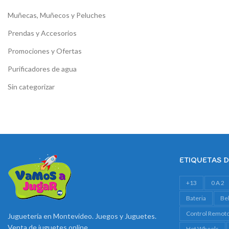
Muñecas, Muñecos y Peluches
Prendas y Accesorios
Promociones y Ofertas
Purificadores de agua
Sin categorizar
ETIQUETAS 
+13
0 A 2
Bateria
Be
Control Remot
Juguetería en Montevideo. Juegos y Juguetes.
Venta de juguetes online
Hot Wheels