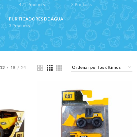
421 Products
3 Products
PURIFICADORES DE AGUA
3 Products
12
18
24