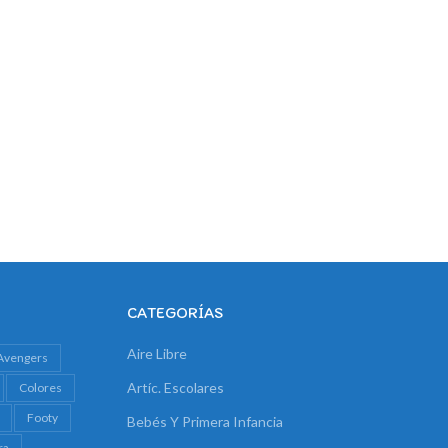
CATEGORÍAS
Aire Libre
Avengers
Artíc. Escolares
Colores
Footy
Bebés Y Primera Infancia
ra