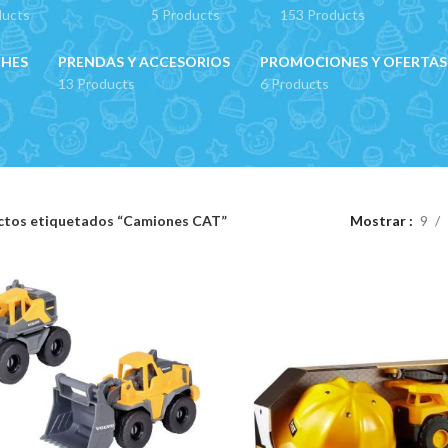
ducts
5 Products
153 Products
CHES
PRENDAS Y ACCESORIOS
PROMOCIONES Y OFERTAS
13 Products
6 Products
ctos etiquetados “Camiones CAT”
Mostrar
9