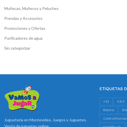
Muñecas, Muñecos y Peluches
Prendas y Accesorios
Promociones y Ofertas
Purificadores de agua
Sin categorizar
ETIQUETAS 
+13
0 A 2
Bateria
Be
Control Remot
Juguetería en Montevideo. Juegos y Juguetes.
Venta de juguetes online
Hot Wheels