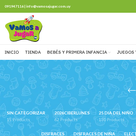
091947116 | info@vamosajugar.com.uy
INICIO
TIENDA
BEBÉS Y PRIMERA INFANCIA
JUEGOS 
SIN CATEGORIZAR
2026CIBERLUNES
25 DIA DEL NIÑO
15 Products
62 Products
130 Products
DISFRACES
DISFRACES DE NIÑA
ELEC