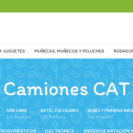
Y JUGUETES
MUÑECAS, MUÑECOS Y PELUCHES
RODADO
Camiones CAT
AIRE LIBRE
ARTÍC. ESCOLARES
BEBÉS Y PRIMERA INF
156 Products
128 Products
246 Products
TRODOMÉSTICOS
ELECTRÓNICA
JUEGOS DE IMITACIÓN Y