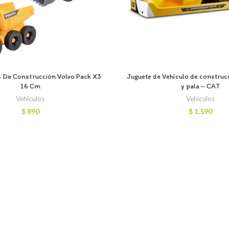
s De Construcción Volvo Pack X3
Juguete de Vehículo de construc
16 Cm
y pala – CAT
Vehiculos
Vehiculos
$
890
$
1.590