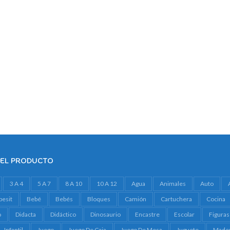
DEL PRODUCTO
3 A 4
5 A 7
8 A 10
10 A 12
Agua
Animales
Auto
besit
Bebé
Bebés
Bloques
Camión
Cartuchera
Cocina
o
Didacta
Didáctico
Dinosaurio
Encastre
Escolar
Figuras
Infantil
Juego
Juego De Caja
Juego De Mesa
Juguete
Made