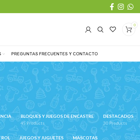
0
S
PREGUNTAS FRECUENTES Y CONTACTO
ANCIA
BLOQUES Y JUEGOS DE ENCASTRE
DESTACADOS
45 Products
30 Products
 ROL
JUEGOS Y JUGUETES
MASCOTAS