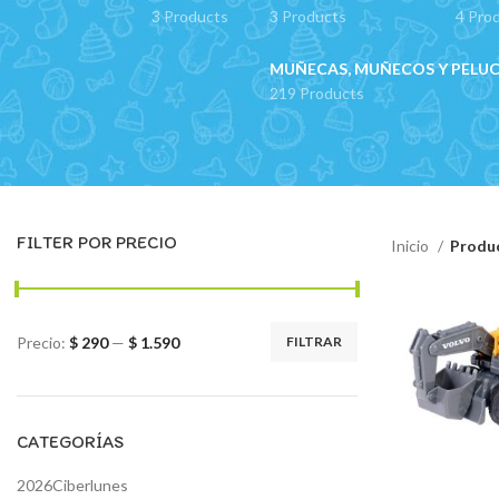
3 Products
3 Products
4 Pro
MUÑECAS, MUÑECOS Y PELU
219 Products
FILTER POR PRECIO
Inicio
Produ
Precio:
$ 290
—
$ 1.590
FILTRAR
Precio
Precio
mínimo
máximo
CATEGORÍAS
2026Ciberlunes