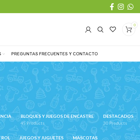
0
S
PREGUNTAS FRECUENTES Y CONTACTO
ANCIA
BLOQUES Y JUEGOS DE ENCASTRE
DESTACADOS
45 Products
30 Products
 ROL
JUEGOS Y JUGUETES
MASCOTAS