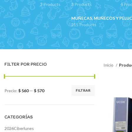
3 Products
3 Products
4 Pro
MUÑECAS, MUÑECOS Y PELU
215 Products
FILTER POR PRECIO
Inicio
Produc
Precio:
$ 560
—
$ 570
FILTRAR
Precio
Precio
mínimo
máximo
CATEGORÍAS
2026Ciberlunes