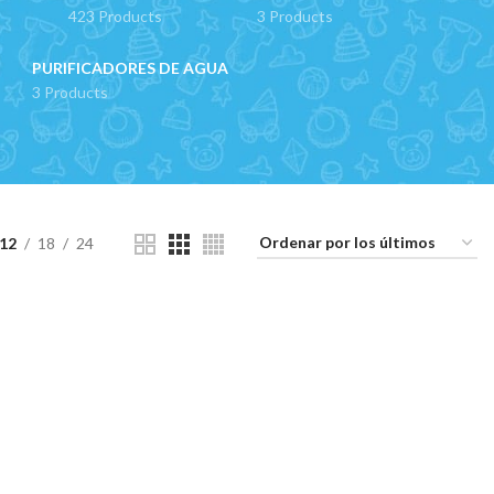
423 Products
3 Products
PURIFICADORES DE AGUA
3 Products
12
18
24