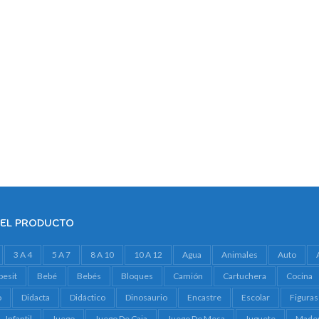
DEL PRODUCTO
3 A 4
5 A 7
8 A 10
10 A 12
Agua
Animales
Auto
besit
Bebé
Bebés
Bloques
Camión
Cartuchera
Cocina
o
Didacta
Didáctico
Dinosaurio
Encastre
Escolar
Figuras
Infantil
Juego
Juego De Caja
Juego De Mesa
Juguete
Made