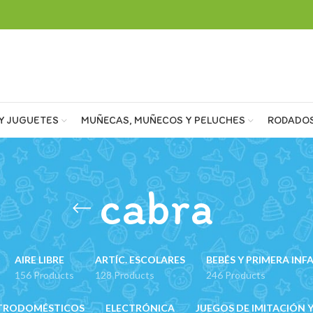
Y JUGUETES
MUÑECAS, MUÑECOS Y PELUCHES
RODADO
cabra
AIRE LIBRE
ARTÍC. ESCOLARES
BEBÉS Y PRIMERA INF
156 Products
128 Products
246 Products
TRODOMÉSTICOS
ELECTRÓNICA
JUEGOS DE IMITACIÓN Y