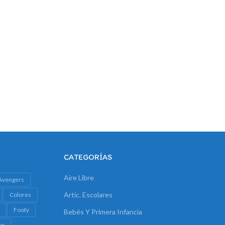
CATEGORÍAS
Aire Libre
Avengers
Artíc. Escolares
Colores
Footy
Bebés Y Primera Infancia
ra