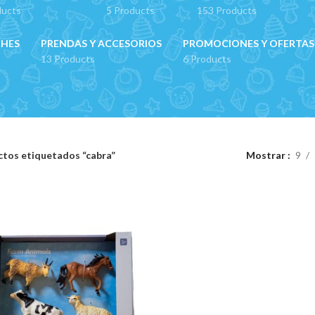
ducts
5 Products
153 Products
CHES
PRENDAS Y ACCESORIOS
PROMOCIONES Y OFERTAS
13 Products
6 Products
tos etiquetados “cabra”
Mostrar
9