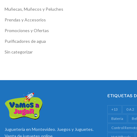
Muñecas, Muñecos y Peluches
Prendas y Accesorios
Promociones y Ofertas
Purificadores de agua
Sin categorizar
ETIQUETAS 
+13
0 A 2
Bateria
Be
Control Remot
Juguetería en Montevideo. Juegos y Juguetes.
Venta de juguetes online
Hot Wheels