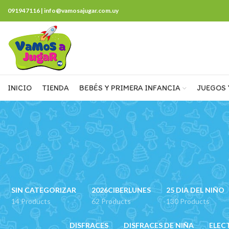
091947116 | info@vamosajugar.com.uy
INICIO
TIENDA
BEBÉS Y PRIMERA INFANCIA
JUEGOS 
SIN CATEGORIZAR
2026CIBERLUNES
25 DIA DEL NIÑO
14 Products
62 Products
130 Products
DISFRACES
DISFRACES DE NIÑA
ELEC