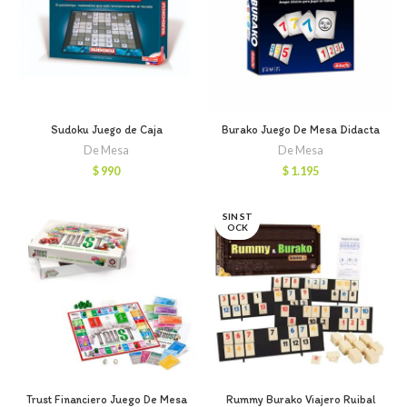
Sudoku Juego de Caja
Burako Juego De Mesa Didacta
De Mesa
De Mesa
$
990
$
1.195
SIN ST
OCK
Trust Financiero Juego De Mesa
Rummy Burako Viajero Ruibal