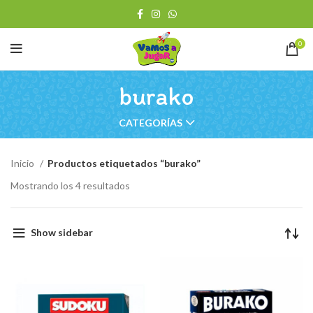
0
burako
CATEGORÍAS
Inicio
Productos etiquetados “burako”
Ordenado
Mostrando los 4 resultados
por
los
últimos
Show sidebar