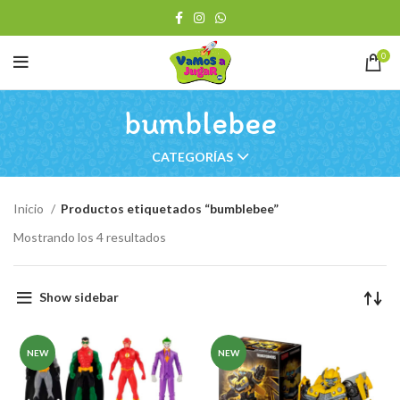
0
bumblebee
CATEGORÍAS
Inicio
Productos etiquetados “bumblebee”
Ordenado
Mostrando los 4 resultados
por
los
últimos
Show sidebar
NEW
NEW