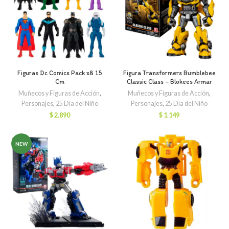
Figuras Dc Comics Pack x8 15
Figura Transformers Bumblebee
Cm
Classic Class – Blokees Armar
Muñecos y Figuras de Acción
,
Muñecos y Figuras de Acción
,
Personajes
,
25 Dia del Niño
Personajes
,
25 Dia del Niño
$
2.890
$
1.149
NEW