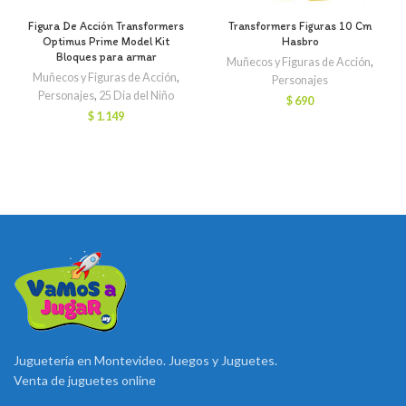
Figura De Acción Transformers
Transformers Figuras 10 Cm
Optimus Prime Model Kit
Hasbro
Bloques para armar
Muñecos y Figuras de Acción
,
Muñecos y Figuras de Acción
,
Personajes
Personajes
,
25 Dia del Niño
$
690
$
1.149
Juguetería en Montevideo. Juegos y Juguetes.
Venta de juguetes online