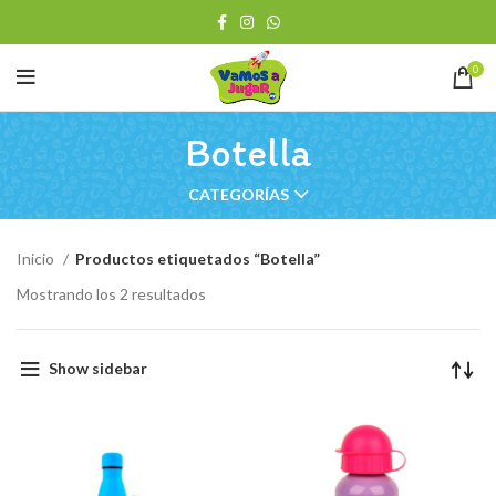
0
Botella
CATEGORÍAS
Inicio
Productos etiquetados “Botella”
Ordenado
Mostrando los 2 resultados
por
los
últimos
Show sidebar