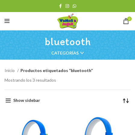
0
bluetooth
CATEGORÍAS
Inicio
Productos etiquetados “bluetooth”
Ordenado
Mostrando los 3 resultados
por
los
últimos
Show sidebar