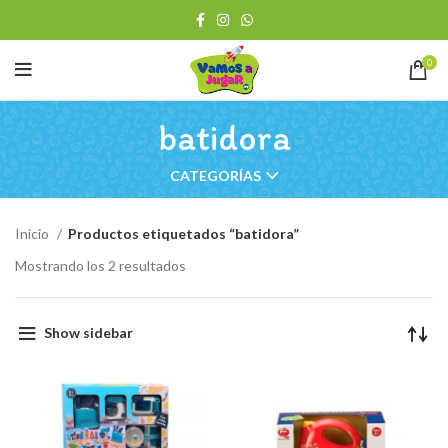
0
batidora
CATEGORÍAS
Inicio
Productos etiquetados “batidora”
Ordenado
Mostrando los 2 resultados
por
los
últimos
Show sidebar