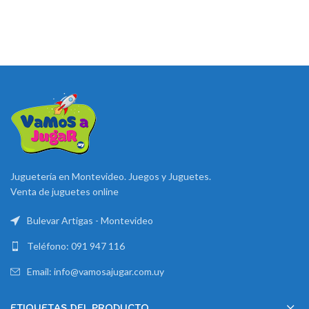
precio
precio
original
actual
era:
es:
$ 1.090.
$ 999.
Juguetería en Montevideo. Juegos y Juguetes.
Venta de juguetes online
Bulevar Artigas - Montevideo
Teléfono: 091 947 116
Email: info@vamosajugar.com.uy
ETIQUETAS DEL PRODUCTO