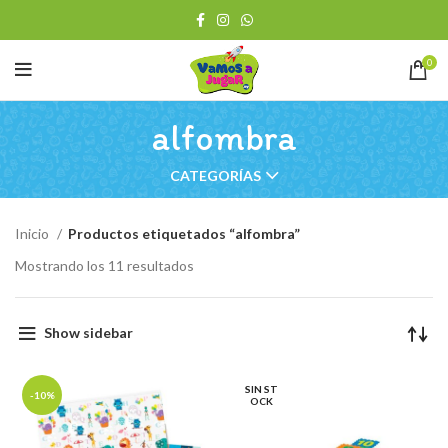
0
alfombra
CATEGORÍAS
Inicio
Productos etiquetados “alfombra”
Ordenado
Mostrando los 11 resultados
por
los
últimos
Show sidebar
SIN ST
-10%
OCK