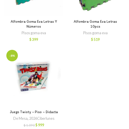
Alfombra Goma Eva Letras Y
Alfombra Goma Eva Letras
Números
10pcs
Pisos goma eva
Pisos goma eva
$
399
$
519
-8%
Juego Twisty – Piso – Didacta
De Mesa
,
2026Ciberlunes
El
El
$
999
$
1.090