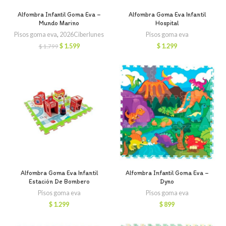
Alfombra Infantil Goma Eva –
Alfombra Goma Eva Infantil
Mundo Marino
Hospital
Pisos goma eva
,
2026Ciberlunes
Pisos goma eva
El
El
$
1.599
$
1.299
$
1.799
precio
precio
original
actual
era:
es:
$ 1.799.
$ 1.599.
Alfombra Goma Eva Infantil
Alfombra Infantil Goma Eva –
Estación De Bombero
Dyno
Pisos goma eva
Pisos goma eva
$
1.299
$
899