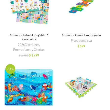
Alfombra Infantil Plegable Y
Alfombra Goma Eva Rayuela
Reversible
Pisos goma eva
2026Ciberlunes
,
$
599
Promociones y Ofertas
El
El
$
1.799
$
1.990
precio
precio
original
actual
era:
es:
-11%
$ 1.990.
$ 1.799.