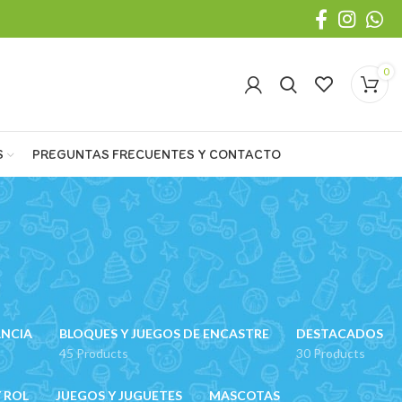
0
S
PREGUNTAS FRECUENTES Y CONTACTO
ANCIA
BLOQUES Y JUEGOS DE ENCASTRE
DESTACADOS
45 Products
30 Products
 ROL
JUEGOS Y JUGUETES
MASCOTAS