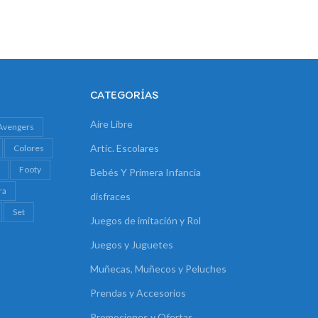
CATEGORÍAS
Aire Libre
Avengers
Artíc. Escolares
Colores
Footy
Bebés Y Primera Infancia
ra
disfraces
Set
Juegos de imitación y Rol
Juegos y Juguetes
Muñecas, Muñecos y Peluches
Prendas y Accesorios
Promociones y Ofertas