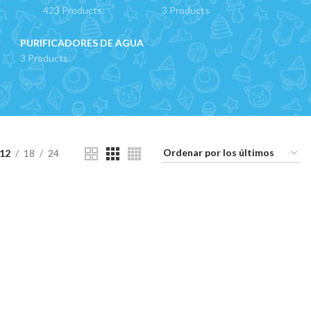
423 Products
3 Products
PURIFICADORES DE AGUA
3 Products
12
18
24