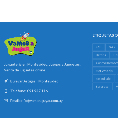
ETIQUETAS 
+13
0 A 2
Bateria
Be
Control Remot
Juguetería en Montevideo. Juegos y Juguetes.
Venta de juguetes online
Hot Wheels
Maquillaje
Bulevar Artigas - Montevideo
Sorpresa
V
Teléfono: 091 947 116
Email: info@vamosajugar.com.uy