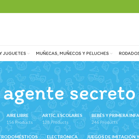
Y JUGUETES
MUÑECAS, MUÑECOS Y PELUCHES
RODADO
agente secreto
AIRE LIBRE
ARTÍC. ESCOLARES
BEBÉS Y PRIMERA INF
156 Products
128 Products
246 Products
TRODOMÉSTICOS
ELECTRÓNICA
JUEGOS DE IMITACIÓN Y