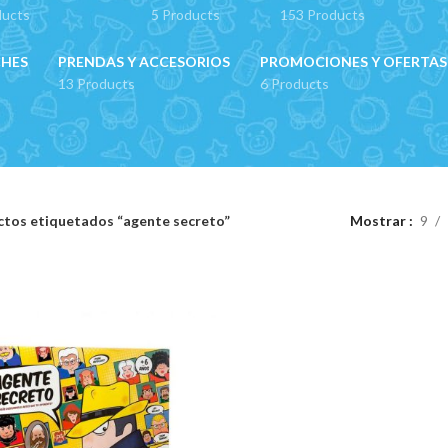
ducts
5 Products
153 Products
CHES
PRENDAS Y ACCESORIOS
PROMOCIONES Y OFERTAS
13 Products
6 Products
tos etiquetados “agente secreto”
Mostrar
9