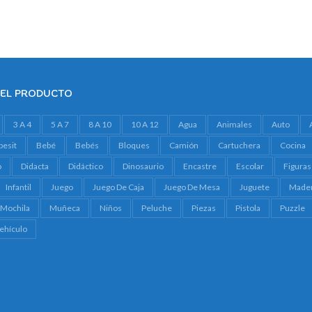
DEL PRODUCTO
3 A 4
5 A 7
8 A 10
10 A 12
Agua
Animales
Auto
besit
Bebé
Bebés
Bloques
Camión
Cartuchera
Cocina
o
Didacta
Didáctico
Dinosaurio
Encastre
Escolar
Figuras
Infantil
Juego
Juego De Caja
Juego De Mesa
Juguete
Made
Mochila
Muñeca
Niños
Peluche
Piezas
Pistola
Puzzle
ehículo