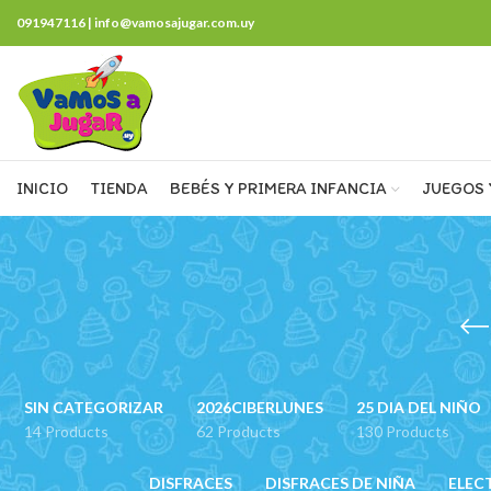
091947116 | info@vamosajugar.com.uy
INICIO
TIENDA
BEBÉS Y PRIMERA INFANCIA
JUEGOS 
SIN CATEGORIZAR
2026CIBERLUNES
25 DIA DEL NIÑO
14 Products
62 Products
130 Products
DISFRACES
DISFRACES DE NIÑA
ELEC