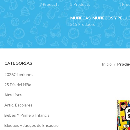
3 Products
3 Products
4 Pro
MUÑECAS, MUÑECOS Y PELU
215 Products
CATEGORÍAS
Inicio
Produc
2026Ciberlunes
25 Dia del Niño
Aire Libre
Artíc. Escolares
Bebés Y Primera Infancia
Bloques y Juegos de Encastre