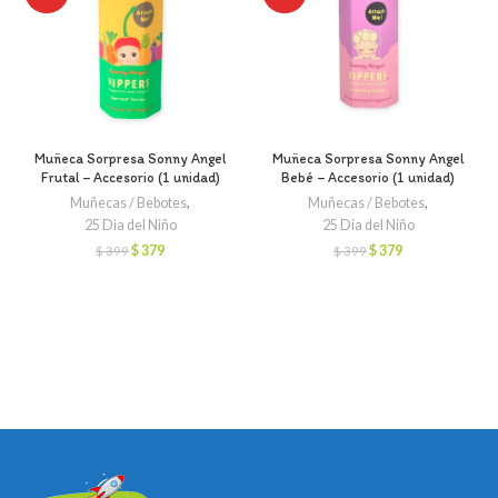
Muñeca Sorpresa Sonny Angel
Muñeca Sorpresa Sonny Angel
Frutal – Accesorio (1 unidad)
Bebé – Accesorio (1 unidad)
Muñecas / Bebotes
,
Muñecas / Bebotes
,
25 Dia del Niño
25 Dia del Niño
El
El
El
El
$
379
$
379
$
399
$
399
precio
precio
precio
precio
original
actual
original
actual
era:
es:
era:
es:
$ 399.
$ 379.
$ 399.
$ 379.