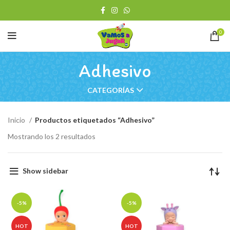
0
Adhesivo
CATEGORÍAS
Inicio
Productos etiquetados “Adhesivo”
Ordenado
Mostrando los 2 resultados
por
los
últimos
Show sidebar
-5%
-5%
HOT
HOT