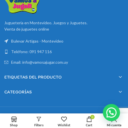
Juguetería en Montevideo. Juegos y Juguetes.
Venta de juguetes online
Bulevar Artigas - Montevideo
Teléfono: 091 947 116
Email: info@vamosajugar.com.uy
ETIQUETAS DEL PRODUCTO
CATEGORÍAS
2024 Creado por
Montevideo Marketing
0
Shop
Filters
Wishlist
Cart
Mi cuenta