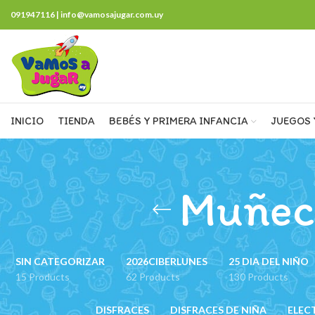
091947116 | info@vamosajugar.com.uy
INICIO
TIENDA
BEBÉS Y PRIMERA INFANCIA
JUEGOS 
Muñeco
SIN CATEGORIZAR
2026CIBERLUNES
25 DIA DEL NIÑO
15 Products
62 Products
130 Products
DISFRACES
DISFRACES DE NIÑA
ELEC