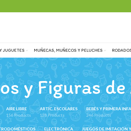
Y JUGUETES
MUÑECAS, MUÑECOS Y PELUCHES
RODADO
s y Figuras de
AIRE LIBRE
ARTÍC. ESCOLARES
BEBÉS Y PRIMERA INF
156 Products
128 Products
246 Products
TRODOMÉSTICOS
ELECTRÓNICA
JUEGOS DE IMITACIÓN Y