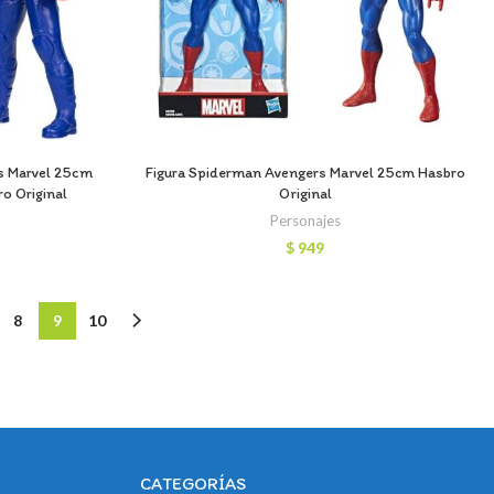
s Marvel 25cm
Figura Spiderman Avengers Marvel 25cm Hasbro
o Original
Original
Personajes
$
949
8
9
10
CATEGORÍAS