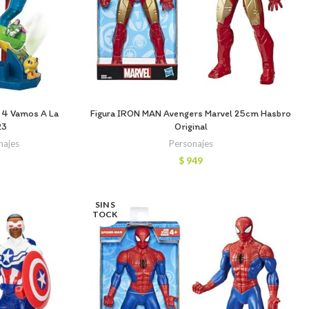
y 4 Vamos A La
Figura IRON MAN Avengers Marvel 25cm Hasbro
23
Original
najes
Personajes
$
949
recio
ctual
s:
SIN S
 2.966.
TOCK