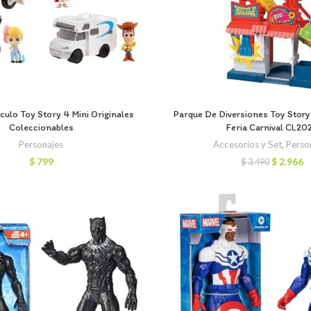
ículo Toy Story 4 Mini Originales
Parque De Diversiones Toy Stor
Coleccionables
Feria Carnival CL20
Personajes
Accesorios y Set
,
Perso
El
El
$
799
$
2.966
$
3.490
precio
p
original
a
era:
e
$ 3.490.
$