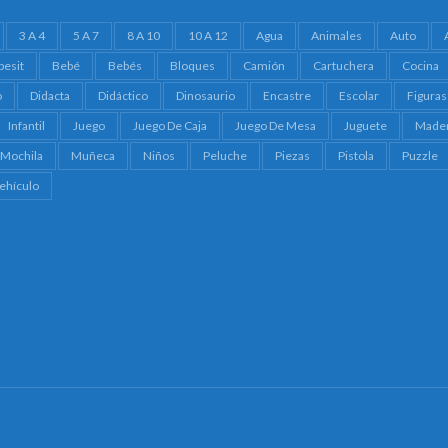
3 A 4
5 A 7
8 A 10
10 A 12
Agua
Animales
Auto
besit
Bebé
Bebés
Bloques
Camión
Cartuchera
Cocina
o
Didacta
Didáctico
Dinosaurio
Encastre
Escolar
Figuras
Infantil
Juego
Juego De Caja
Juego De Mesa
Juguete
Made
Mochila
Muñeca
Niños
Peluche
Piezas
Pistola
Puzzle
ehículo