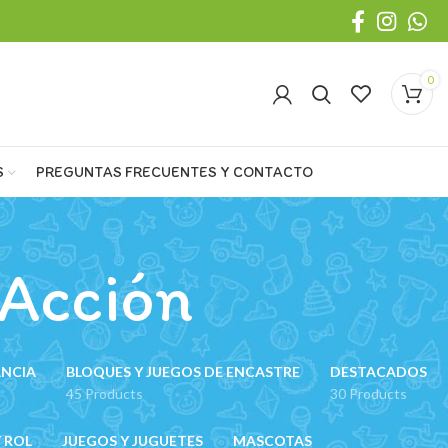
0
S
PREGUNTAS FRECUENTES Y CONTACTO
 Acción
ANCIA
BLOQUES Y JUEGOS DE ENCASTRE
DESTACADOS
45 Products
30 Products
 ROL
JUEGOS Y JUGUETES
MASCOTAS