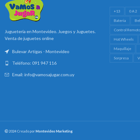
+13
0 A 2
Bateria
Be
Control Remot
Juguetería en Montevideo. Juegos y Juguetes.
Venta de juguetes online
Hot Wheels
Maquillaje
Bulevar Artigas - Montevideo
Sorpresa
V
Teléfono: 091 947 116
Email: info@vamosajugar.com.uy
2024 Creado por
Montevideo Marketing