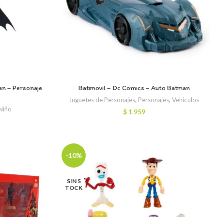
an – Personaje
Batimovil – Dc Comics – Auto Batman
Juguetes de Personajes
,
Personajes
,
Vehiculos
 Niño
$
1.959
-10%
SIN S
TOCK