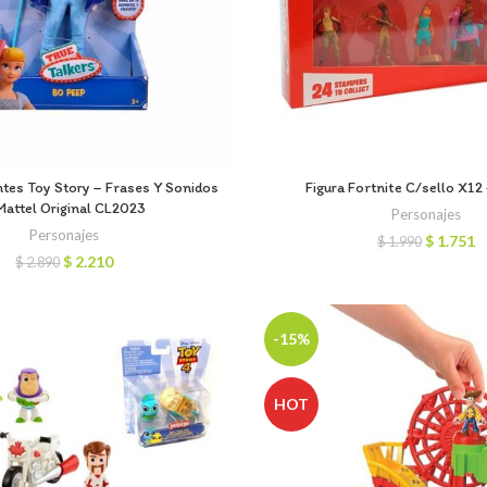
ntes Toy Story – Frases Y Sonidos
Figura Fortnite C/sello X12
Mattel Original CL2023
Personajes
Personajes
El
El
$
1.751
$
1.990
precio
p
El
El
$
2.210
$
2.890
original
a
precio
precio
era:
e
original
actual
$ 1.990.
$
era:
es:
$ 2.890.
$ 2.210.
-15%
HOT