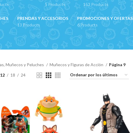
ducts
5 Products
153 Products
CHES
PRENDAS Y ACCESORIOS
PROMOCIONES Y OFERTAS
13 Products
6 Products
s, Muñecos y Peluches
Muñecos y Figuras de Acción
Página 9
12
18
24