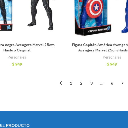
era negra Avengers Marvel 25cm
Figura Capitán América Avenger
Hasbro Original
Avengers Marvel 25cm Hasbr
Personajes
Personajes
$
949
$
949
1
2
3
…
6
7
DEL PRODUCTO