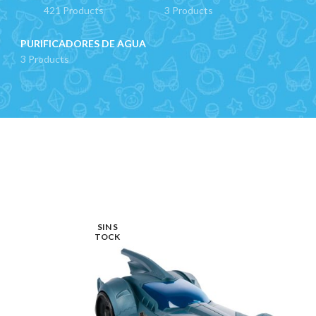
421 Products
3 Products
PURIFICADORES DE AGUA
3 Products
SIN S
TOCK