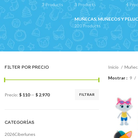
3 Products
3 Products
4 Pro
MUÑECAS, MUÑECOS Y PELU
220 Products
FILTER POR PRECIO
Inicio
Muñeca
Mostrar
9
Precio:
$ 110
—
$ 2.970
FILTRAR
Precio
Precio
mínimo
máximo
CATEGORÍAS
2026Ciberlunes