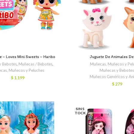
se – Loves Mini Sweets – Haribo
Juguete De Animales De 
y Bebotes
,
Muñecas / Bebotes
,
Muñecas, Muñecos y Pel
cas, Muñecos y Peluches
Muñecas y Bebotes
Muñecos Genéricos y An
$
1.199
$
279
SIN S
TOCK