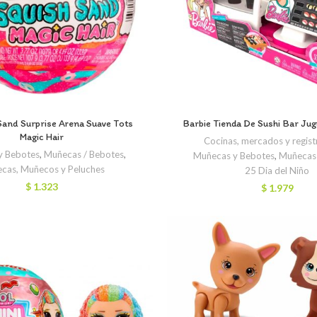
Sand Surprise Arena Suave Tots
Barbie Tienda De Sushi Bar Jug
Magic Hair
Cocinas, mercados y regis
y Bebotes
,
Muñecas / Bebotes
,
Muñecas y Bebotes
,
Muñecas 
cas, Muñecos y Peluches
25 Dia del Niño
$
1.323
$
1.979