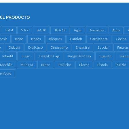
DEL PRODUCTO
3 A 4
5 A 7
8 A 10
10 A 12
Agua
Animales
Auto
besit
Bebé
Bebés
Bloques
Camión
Cartuchera
Cocina
o
Didacta
Didáctico
Dinosaurio
Encastre
Escolar
Figuras
Infantil
Juego
Juego De Caja
Juego De Mesa
Juguete
Made
Mochila
Muñeca
Niños
Peluche
Piezas
Pistola
Puzzle
ehículo