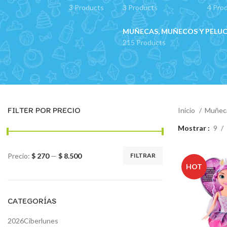
3 Products
3 Products
4 Pro
MUÑECAS, MUÑECOS Y PELU
215 Products
FILTER POR PRECIO
Inicio
Muñeca
Mostrar
9
Precio:
$ 270
—
$ 8.500
FILTRAR
Precio
Precio
HOT
mínimo
máximo
CATEGORÍAS
2026Ciberlunes