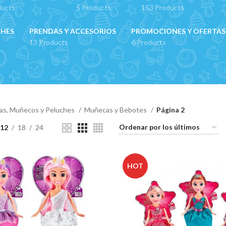
ducts
5 Products
153 Products
CHES
PRENDAS Y ACCESORIOS
PROMOCIONES Y OFERTAS
13 Products
6 Products
s, Muñecos y Peluches
Muñecas y Bebotes
Página 2
12
18
24
HOT