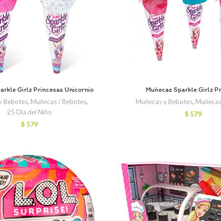
rkle Girlz Princesas Unicornio
Muñecas Sparkle Girlz P
y Bebotes
,
Muñecas / Bebotes
,
Muñecas y Bebotes
,
Muñecas
25 Dia del Niño
$
579
$
579