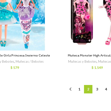
e Girlz Princesa Invierno Celeste
Muñeca Monster High Articul
y Bebotes
,
Muñecas / Bebotes
Muñecas y Bebotes
,
Muñecas
$
579
$
1.549
1
2
3
4