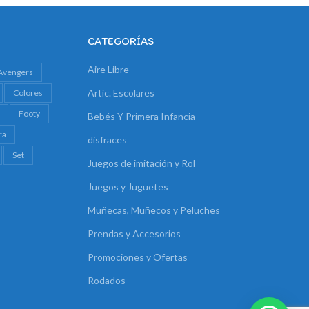
CATEGORÍAS
Aire Libre
Avengers
Artíc. Escolares
Colores
Footy
Bebés Y Primera Infancia
ra
disfraces
Set
Juegos de imitación y Rol
Juegos y Juguetes
Muñecas, Muñecos y Peluches
Prendas y Accesorios
Promociones y Ofertas
Rodados