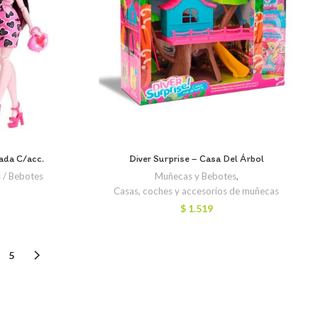
ada C/acc.
Diver Surprise – Casa Del Árbol
 / Bebotes
Muñecas y Bebotes
,
Casas, coches y accesorios de muñecas
$
1.519
5