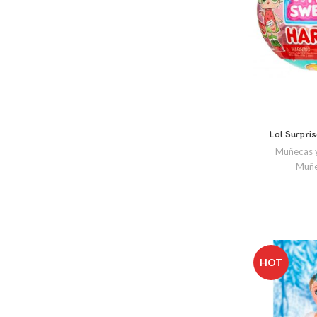
Lol Surpri
Muñecas 
Muñe
HOT