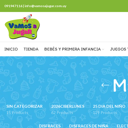
091947116 | info@vamosajugar.com.uy
INICIO
TIENDA
BEBÉS Y PRIMERA INFANCIA
JUEGOS 
M
SIN CATEGORIZAR
2026CIBERLUNES
25 DIA DEL NIÑO
15 Products
62 Products
129 Products
DISFRACES
DISFRACES DE NIÑA
ELEC