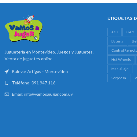
ETIQUETAS 
+13
0 A 2
Bateria
Be
Control Remot
Juguetería en Montevideo. Juegos y Juguetes.
Venta de juguetes online
Hot Wheels
Maquillaje
Bulevar Artigas - Montevideo
Sorpresa
V
Teléfono: 091 947 116
Email: info@vamosajugar.com.uy