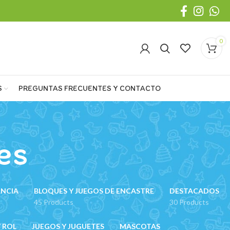
0
S
PREGUNTAS FRECUENTES Y CONTACTO
es
ANCIA
BLOQUES Y JUEGOS DE ENCASTRE
DESTACADOS
45 Products
30 Products
 ROL
JUEGOS Y JUGUETES
MASCOTAS