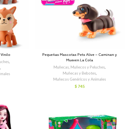
Vinilo
Pequeñas Mascotas Pets Alive – Caminan y
Mueven La Cola
uches
,
Muñecas, Muñecos y Peluches
,
,
Muñecas y Bebotes
,
imales
Muñecos Genéricos y Animales
$
745