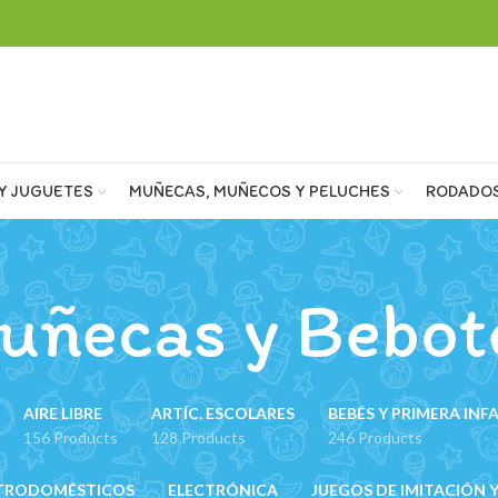
Y JUGUETES
MUÑECAS, MUÑECOS Y PELUCHES
RODADO
uñecas y Bebot
AIRE LIBRE
ARTÍC. ESCOLARES
BEBÉS Y PRIMERA INF
156 Products
128 Products
246 Products
TRODOMÉSTICOS
ELECTRÓNICA
JUEGOS DE IMITACIÓN Y