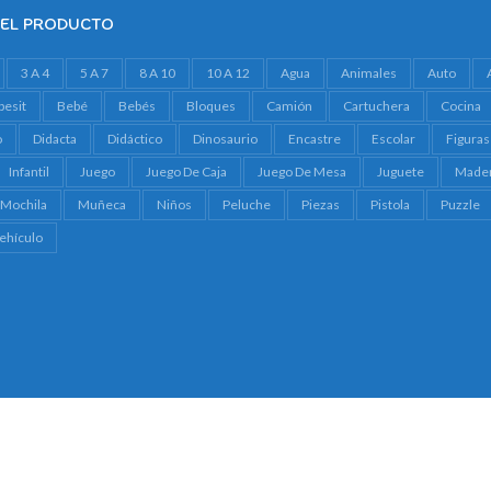
DEL PRODUCTO
3 A 4
5 A 7
8 A 10
10 A 12
Agua
Animales
Auto
besit
Bebé
Bebés
Bloques
Camión
Cartuchera
Cocina
o
Didacta
Didáctico
Dinosaurio
Encastre
Escolar
Figuras
Infantil
Juego
Juego De Caja
Juego De Mesa
Juguete
Made
Mochila
Muñeca
Niños
Peluche
Piezas
Pistola
Puzzle
ehículo