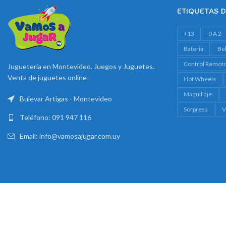
ETIQUETAS 
+13
0 A 2
Bateria
Be
Control Remot
Juguetería en Montevideo. Juegos y Juguetes.
Venta de juguetes online
Hot Wheels
Maquillaje
Bulevar Artigas - Montevideo
Sorpresa
V
Teléfono: 091 947 116
Email: info@vamosajugar.com.uy