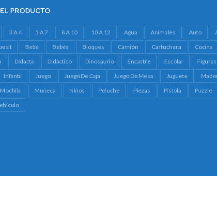
DEL PRODUCTO
3 A 4
5 A 7
8 A 10
10 A 12
Agua
Animales
Auto
besit
Bebé
Bebés
Bloques
Camión
Cartuchera
Cocina
o
Didacta
Didáctico
Dinosaurio
Encastre
Escolar
Figuras
Infantil
Juego
Juego De Caja
Juego De Mesa
Juguete
Made
Mochila
Muñeca
Niños
Peluche
Piezas
Pistola
Puzzle
ehículo