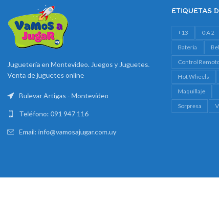
ETIQUETAS 
+13
0 A 2
Bateria
Be
Control Remot
Juguetería en Montevideo. Juegos y Juguetes.
Venta de juguetes online
Hot Wheels
Maquillaje
Bulevar Artigas - Montevideo
Sorpresa
V
Teléfono: 091 947 116
Email: info@vamosajugar.com.uy