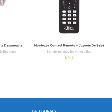
lota Desarmable
Mordedor Control Remoto – Juguete De Bebé
de Encastre
Sonajeros, móviles y mordillos
$
349
CATEGORÍAS