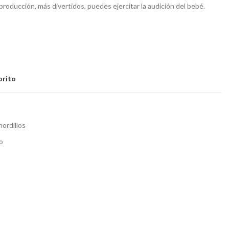
producción, más divertidos, puedes ejercitar la audición del bebé.
orito
mordillos
o