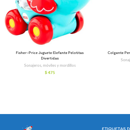
Fisher-Price Juguete Elefante Pelotitas
Colgante Per
Divertidas
Sonaj
Sonajeros, móviles y mordillos
$
475
ETIQUETAS 