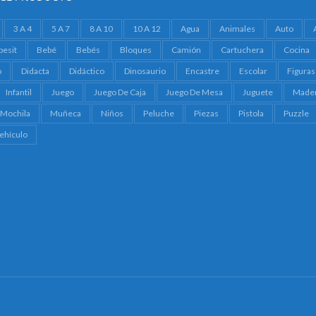
3 A 4
5 A 7
8 A 10
10 A 12
Agua
Animales
Auto
besit
Bebé
Bebés
Bloques
Camión
Cartuchera
Cocina
o
Didacta
Didáctico
Dinosaurio
Encastre
Escolar
Figuras
Infantil
Juego
Juego De Caja
Juego De Mesa
Juguete
Made
Mochila
Muñeca
Niños
Peluche
Piezas
Pistola
Puzzle
ehículo