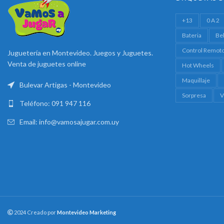
+13
0 A 2
Bateria
Be
Control Remot
Juguetería en Montevideo. Juegos y Juguetes.
Venta de juguetes online
Hot Wheels
Maquillaje
Bulevar Artigas - Montevideo
Sorpresa
V
Teléfono: 091 947 116
Email: info@vamosajugar.com.uy
2024 Creado por
Montevideo Marketing