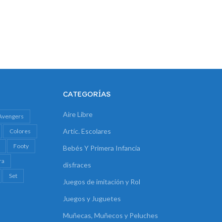
CATEGORÍAS
Aire Libre
Avengers
Artíc. Escolares
Colores
Footy
Bebés Y Primera Infancia
ra
disfraces
Set
Juegos de imitación y Rol
Juegos y Juguetes
Muñecas, Muñecos y Peluches