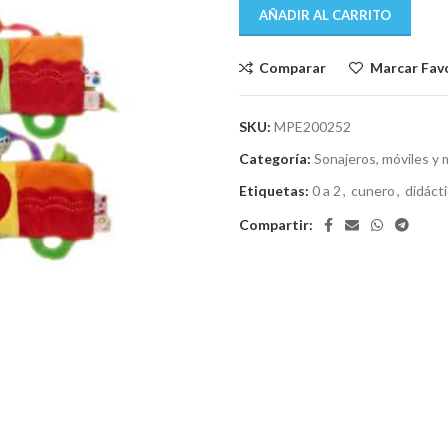
AÑADIR AL CARRITO
Comparar
Marcar Fav
SKU:
MPE200252
Categoría:
Sonajeros, móviles y 
Etiquetas:
0 a 2
,
cunero
,
didáct
Compartir: