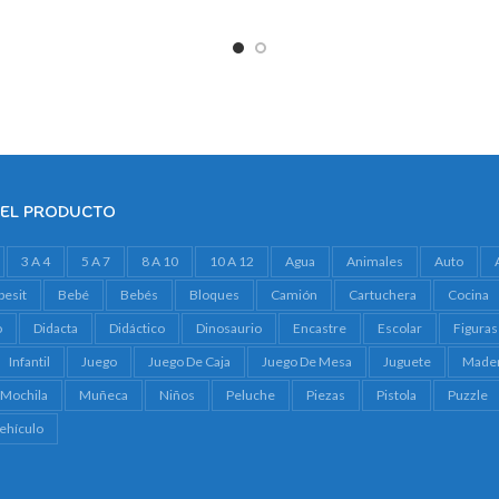
DEL PRODUCTO
3 A 4
5 A 7
8 A 10
10 A 12
Agua
Animales
Auto
besit
Bebé
Bebés
Bloques
Camión
Cartuchera
Cocina
o
Didacta
Didáctico
Dinosaurio
Encastre
Escolar
Figuras
Infantil
Juego
Juego De Caja
Juego De Mesa
Juguete
Made
Mochila
Muñeca
Niños
Peluche
Piezas
Pistola
Puzzle
ehículo