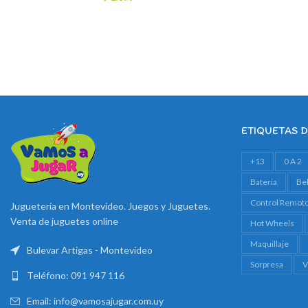
ETIQUETAS 
+13
0 A 2
Bateria
Be
Control Remot
Juguetería en Montevideo. Juegos y Juguetes.
Venta de juguetes online
Hot Wheels
Maquillaje
Bulevar Artigas - Montevideo
Sorpresa
V
Teléfono: 091 947 116
Email: info@vamosajugar.com.uy