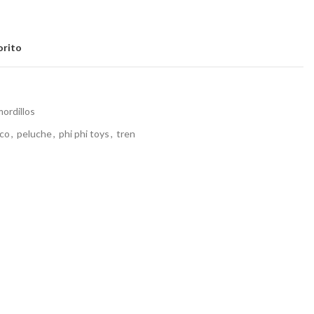
orito
mordillos
ico
,
peluche
,
phi phi toys
,
tren