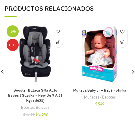
PRODUCTOS RELACIONADOS
-19%
HOT
Booster Butaca Silla Auto
Muñeca Baby Jr – Bebé Fofinha
Bebesit Suzuka – New De 9 A 36
Muñecas / Bebotes
Kgs (cl625)
$
549
Booster
,
Butacas
El
El
$
3.649
$
4.499
precio
precio
original
actual
era:
es:
$ 4.499.
$ 3.649.