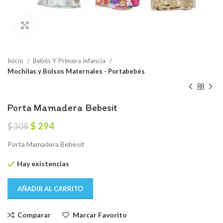
Click to enlarge
Inicio
Bebés Y Primera Infancia
Mochilas y Bolsos Maternales - Portabebés
Porta Mamadera Bebesit
El
El
$
294
$
308
precio
precio
Porta Mamadera Bebesit
original
actual
era:
es:
Hay existencias
$ 308.
$ 294.
AÑADIR AL CARRITO
Comparar
Marcar Favorito