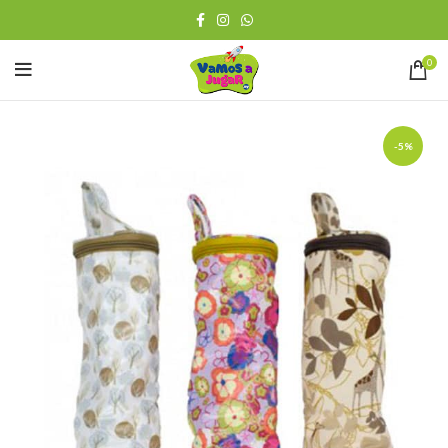
0
-5%