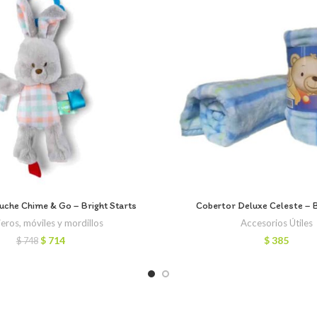
uche Chime & Go – Bright Starts
Cobertor Deluxe Celeste – 
eros, móviles y mordillos
Accesorios Útiles
El
El
$
714
$
385
$
748
precio
precio
original
actual
era:
es:
$ 748.
$ 714.