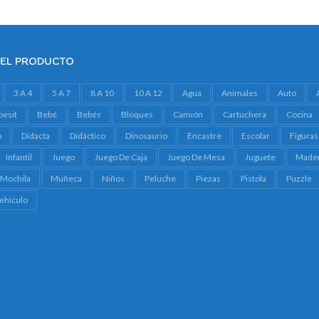
DEL PRODUCTO
3 A 4
5 A 7
8 A 10
10 A 12
Agua
Animales
Auto
besit
Bebé
Bebés
Bloques
Camión
Cartuchera
Cocina
o
Didacta
Didáctico
Dinosaurio
Encastre
Escolar
Figuras
Infantil
Juego
Juego De Caja
Juego De Mesa
Juguete
Made
Mochila
Muñeca
Niños
Peluche
Piezas
Pistola
Puzzle
ehículo