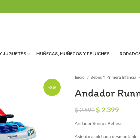
Y JUGUETES
MUÑECAS, MUÑECOS Y PELUCHES
RODADO
Inicio
Bebés Y Primera Infancia
-8%
Andador Runn
El
El
$
2.399
$
2.599
precio
precio
Andador Runner Bebesit
original
actual
era:
es:
Asiento acolchado desmontable