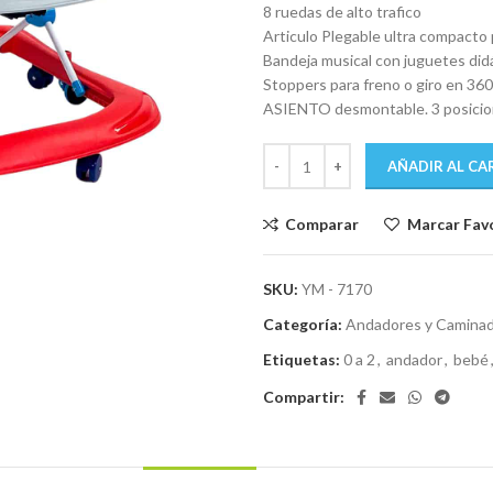
$ 2.599.
$ 2.39
8 ruedas de alto trafico
Articulo Plegable ultra compacto 
Bandeja musical con juguetes did
Stoppers para freno o giro en 360
ASIENTO desmontable. 3 posicion
AÑADIR AL CA
Comparar
Marcar Fav
SKU:
YM - 7170
Categoría:
Andadores y Camina
Etiquetas:
0 a 2
,
andador
,
bebé
Compartir: