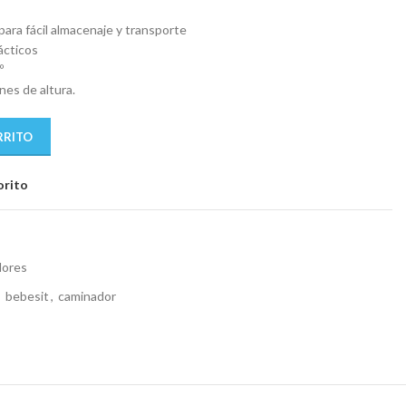
9.
para fácil almacenaje y transporte
ácticos
º
es de altura.
RRITO
orito
dores
,
bebesit
,
caminador