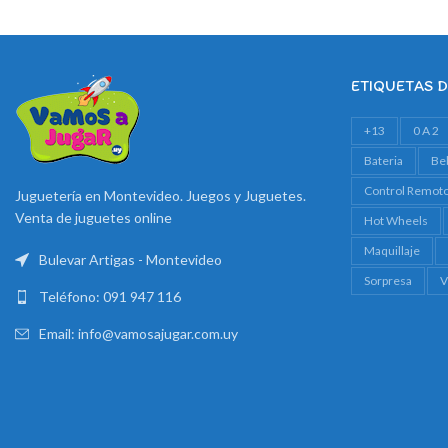
ETIQUETAS 
+13
0 A 2
Bateria
Be
Control Remot
Juguetería en Montevideo. Juegos y Juguetes.
Venta de juguetes online
Hot Wheels
Maquillaje
Bulevar Artigas - Montevideo
Sorpresa
V
Teléfono: 091 947 116
Email: info@vamosajugar.com.uy