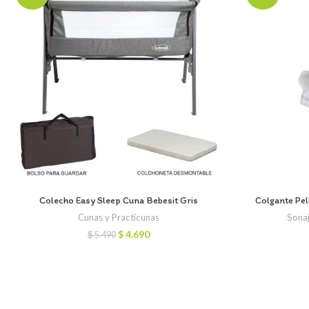
Colecho Easy Sleep Cuna Bebesit Gris
Colgante Pel
Cunas y Practicunas
Sonaj
El
El
$
4.690
$
5.490
precio
precio
original
actual
era:
es:
$ 5.490.
$ 4.690.