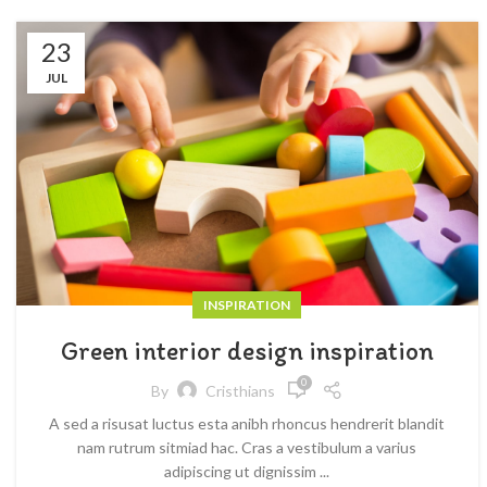
23
JUL
INSPIRATION
Green interior design inspiration
0
By
Cristhians
A sed a risusat luctus esta anibh rhoncus hendrerit blandit
nam rutrum sitmiad hac. Cras a vestibulum a varius
adipiscing ut dignissim ...