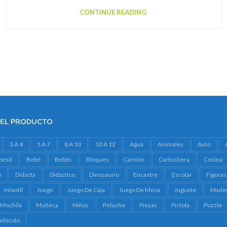
CONTINUE READING
DEL PRODUCTO
3 A 4
5 A 7
8 A 10
10 A 12
Agua
Animales
Auto
besit
Bebé
Bebés
Bloques
Camión
Cartuchera
Cocina
o
Didacta
Didáctico
Dinosaurio
Encastre
Escolar
Figuras
Infantil
Juego
Juego De Caja
Juego De Mesa
Juguete
Made
Mochila
Muñeca
Niños
Peluche
Piezas
Pistola
Puzzle
ehículo