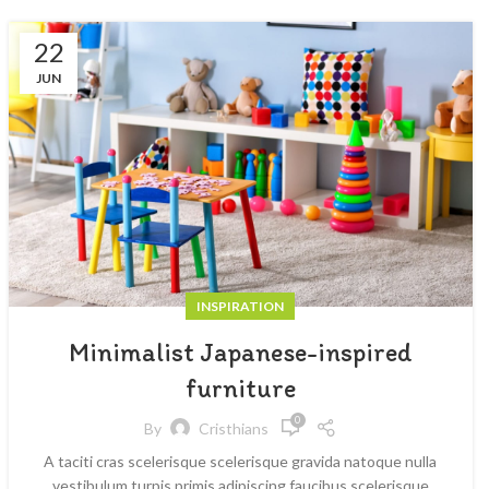
22
JUN
INSPIRATION
Minimalist Japanese-inspired
furniture
0
By
Cristhians
A taciti cras scelerisque scelerisque gravida natoque nulla
vestibulum turpis primis adipiscing faucibus scelerisque