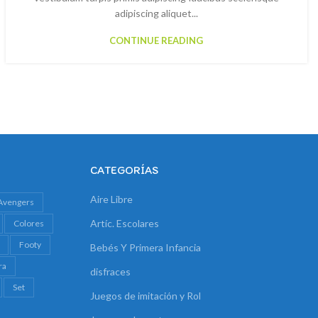
adipiscing aliquet...
CONTINUE READING
CATEGORÍAS
Aire Libre
Avengers
Artíc. Escolares
Colores
Footy
Bebés Y Primera Infancia
ra
disfraces
Set
Juegos de imitación y Rol