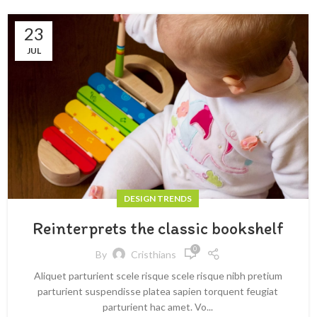
23
JUL
DESIGN TRENDS
Reinterprets the classic bookshelf
0
By
Cristhians
Aliquet parturient scele risque scele risque nibh pretium
parturient suspendisse platea sapien torquent feugiat
parturient hac amet. Vo...