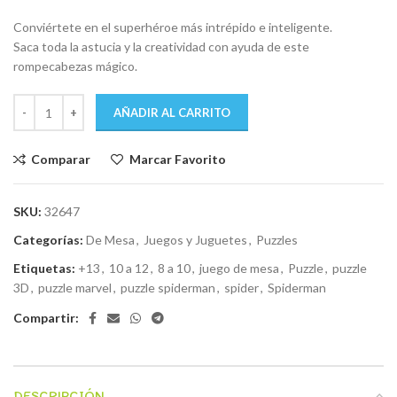
Conviértete en el superhéroe más intrépido e inteligente.
Saca toda la astucia y la creatividad con ayuda de este
rompecabezas mágico.
AÑADIR AL CARRITO
Comparar
Marcar Favorito
SKU:
32647
Categorías:
De Mesa
,
Juegos y Juguetes
,
Puzzles
Etiquetas:
+13
,
10 a 12
,
8 a 10
,
juego de mesa
,
Puzzle
,
puzzle
3D
,
puzzle marvel
,
puzzle spiderman
,
spider
,
Spiderman
Compartir:
DESCRIPCIÓN