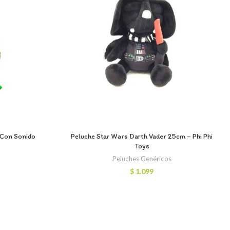
 Con Sonido
Peluche Star Wars Darth Vader 25cm – Phi Phi
Toys
s
Peluches Genéricos
$
1.099