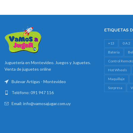
ETIQUETAS 
+13
0 A 2
Bateria
Be
Control Remot
Juguetería en Montevideo. Juegos y Juguetes.
Venta de juguetes online
Hot Wheels
Maquillaje
Bulevar Artigas - Montevideo
Sorpresa
V
Teléfono: 091 947 116
Email: info@vamosajugar.com.uy