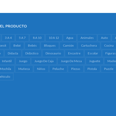
DEL PRODUCTO
3 A 4
5 A 7
8 A 10
10 A 12
Agua
Animales
Auto
besit
Bebé
Bebés
Bloques
Camión
Cartuchera
Cocina
o
Didacta
Didáctico
Dinosaurio
Encastre
Escolar
Figuras
Infantil
Juego
Juego De Caja
Juego De Mesa
Juguete
Made
Mochila
Muñeca
Niños
Peluche
Piezas
Pistola
Puzzle
ehículo