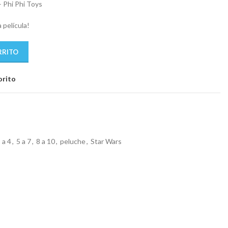
 Phi Phi Toys
 película!
RRITO
orito
 a 4
,
5 a 7
,
8 a 10
,
peluche
,
Star Wars