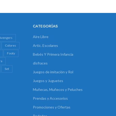
CATEGORÍAS
Aire Libre
Avengers
Artíc. Escolares
Colores
Footy
Bebés Y Primera Infancia
ra
disfraces
Set
Juegos de imitación y Rol
Juegos y Juguetes
Muñecas, Muñecos y Peluches
Prendas y Accesorios
Promociones y Ofertas
Rodados