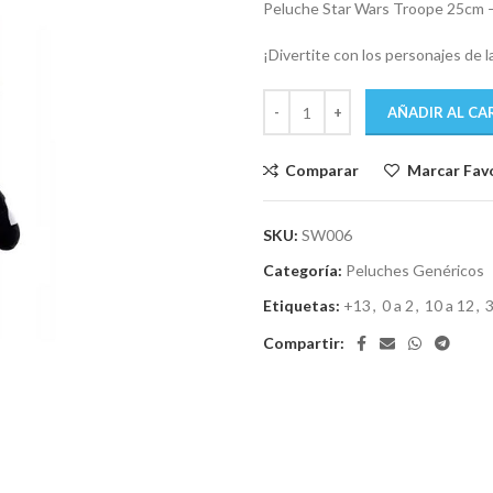
Peluche Star Wars Troope 25cm –
¡Divertite con los personajes de la
AÑADIR AL CA
Comparar
Marcar Fav
SKU:
SW006
Categoría:
Peluches Genéricos
Etiquetas:
+13
,
0 a 2
,
10 a 12
,
3
Compartir: