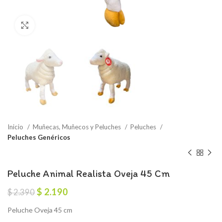
Click to enlarge
Inicio
Muñecas, Muñecos y Peluches
Peluches
Peluches Genéricos
Peluche Animal Realista Oveja 45 Cm
El
El
$
2.190
$
2.390
precio
precio
Peluche Oveja 45 cm
original
actual