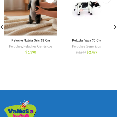
Peluche Nutria Gris 38 Cm
Peluche Vaca 70 Cm
Peluches
,
Peluches Genéricos
Peluches Genéricos
El
El
$
1.390
$
2.499
$
2.699
precio
precio
original
actual
era:
es:
$ 2.699.
$ 2.499.