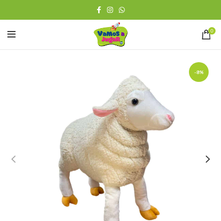
0
-8%