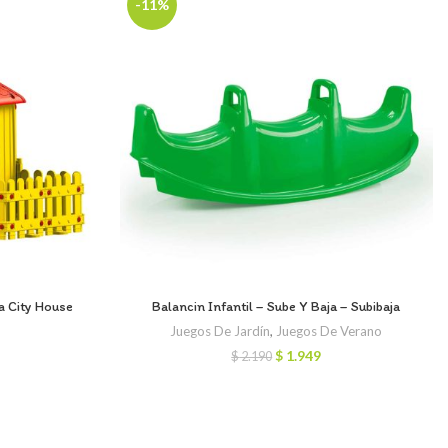
-11%
sa City House
Balancin Infantil – Sube Y Baja – Subibaja
Juegos De Jardín
,
Juegos De Verano
l
El
El
$
1.949
$
2.190
precio
precio
precio
actual
original
actual
es:
era:
es:
$ 11.750.
$ 2.190.
$ 1.949.