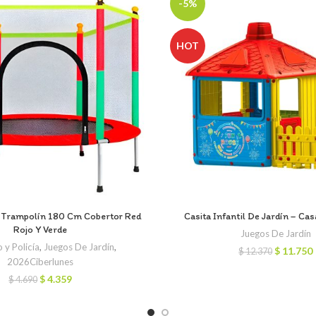
-5%
HOT
a Trampolín 180 Cm Cobertor Red
Casita Infantil De Jardín – Ca
Rojo Y Verde
Juegos De Jardín
y Policía
,
Juegos De Jardín
,
El
E
$
11.750
$
12.370
2026Ciberlunes
precio
original
El
El
$
4.359
$
4.690
era:
precio
precio
$ 12.370.
original
actual