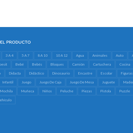
era:
es:
$ 4.690.
$ 4.359.
DEL PRODUCTO
3 A 4
5 A 7
8 A 10
10 A 12
Agua
Animales
Auto
besit
Bebé
Bebés
Bloques
Camión
Cartuchera
Cocina
o
Didacta
Didáctico
Dinosaurio
Encastre
Escolar
Figuras
Infantil
Juego
Juego De Caja
Juego De Mesa
Juguete
Made
Mochila
Muñeca
Niños
Peluche
Piezas
Pistola
Puzzle
ehículo