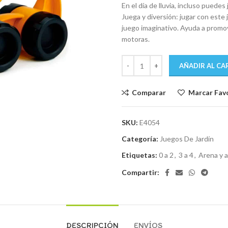
En el día de lluvia, incluso puedes
Juega y diversión: jugar con este
juego imaginativo. Ayuda a promov
motoras.
AÑADIR AL CA
Comparar
Marcar Fav
SKU:
E4054
Categoría:
Juegos De Jardín
Etiquetas:
0 a 2
,
3 a 4
,
Arena y 
Compartir:
DESCRIPCIÓN
ENVÍOS