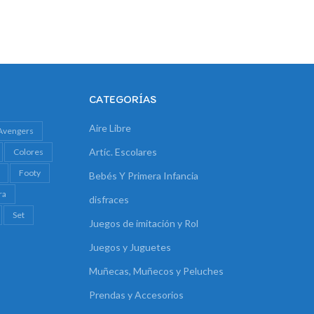
CATEGORÍAS
Aire Libre
Avengers
Artíc. Escolares
Colores
Footy
Bebés Y Primera Infancia
ra
disfraces
Set
Juegos de imitación y Rol
Juegos y Juguetes
Muñecas, Muñecos y Peluches
Prendas y Accesorios