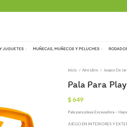
Y JUGUETES
MUÑECAS, MUÑECOS Y PELUCHES
RODADO
Inicio
Aire Libre
Juegos De Ja
Pala Para Pla
$
649
Pala para playa Excavadora – Hap
JUEGO EN INTERIORES Y EXTERIORES