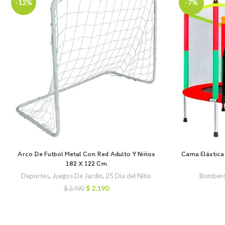
-12%
-7%
Arco De Futbol Metal Con Red Adulto Y Niños
Cama Elástic
182 X 122 Cm
Deportes
,
Juegos De Jardín
,
25 Dia del Niño
Bombero 
El
El
$
2.190
$
2.490
precio
precio
original
actual
era:
es:
$ 2.490.
$ 2.190.