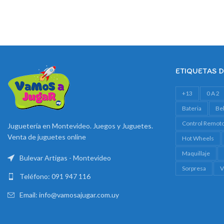
ETIQUETAS 
+13
0 A 2
Bateria
Be
Control Remot
Juguetería en Montevideo. Juegos y Juguetes.
Venta de juguetes online
Hot Wheels
Maquillaje
Bulevar Artigas - Montevideo
Sorpresa
V
Teléfono: 091 947 116
Email: info@vamosajugar.com.uy