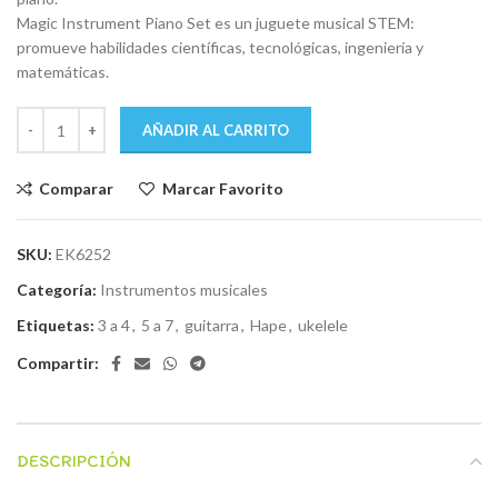
Magic Instrument Piano Set es un juguete musical STEM:
promueve habilidades científicas, tecnológicas, ingeniería y
matemáticas.
AÑADIR AL CARRITO
Comparar
Marcar Favorito
SKU:
EK6252
Categoría:
Instrumentos musicales
Etiquetas:
3 a 4
,
5 a 7
,
guitarra
,
Hape
,
ukelele
Compartir:
DESCRIPCIÓN