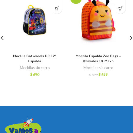
Mochila Batwheels DC 12″
Mochila Espalda Zoo Bags –
Espalda
Animales 14 MZ25
Mochilas sin carro
Mochilas sin carro
El
El
$
690
$
699
$
899
precio
precio
original
actual
era:
es:
$ 899.
$ 699.