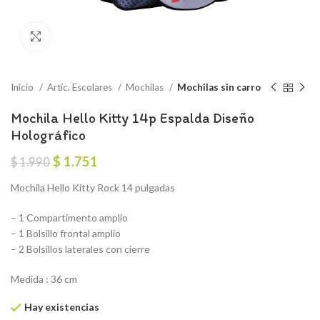
Click to enlarge
Inicio
Artíc. Escolares
Mochilas
Mochilas sin carro
Mochila Hello Kitty 14p Espalda Diseño
Holográfico
El
El
$
1.751
$
1.990
precio
precio
Mochila Hello Kitty Rock 14 pulgadas
original
actual
era:
es:
– 1 Compartimento amplio
$ 1.990.
$ 1.751.
– 1 Bolsillo frontal amplio
– 2 Bolsillos laterales con cierre
Medida : 36 cm
Hay existencias