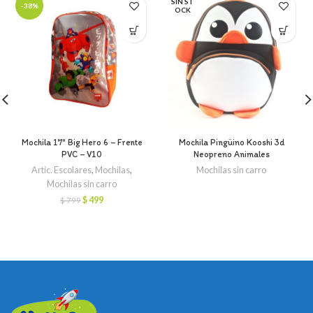
SIN ST
-38%
OCK
Mochila 17″ Big Hero 6 – Frente
Mochila Pingüino Kooshi 3d
PVC – V10
Neopreno Animales
Artíc. Escolares
,
Mochilas
,
Mochilas sin carro
Mochilas sin carro
El
El
$
499
$
799
precio
precio
original
actual
era:
es:
$ 799.
$ 499.