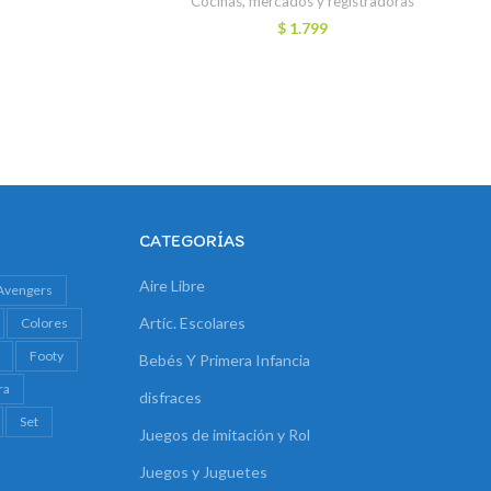
Cocinas, mercados y registradoras
ecio
$
1.799
tual
:
1.999.
CATEGORÍAS
Aire Libre
Avengers
Artíc. Escolares
Colores
Footy
Bebés Y Primera Infancia
ra
disfraces
Set
Juegos de imitación y Rol
Juegos y Juguetes