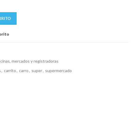
6.
RRITO
orito
cinas, mercados y registradoras
s
,
carrito
,
carro
,
super
,
supermercado