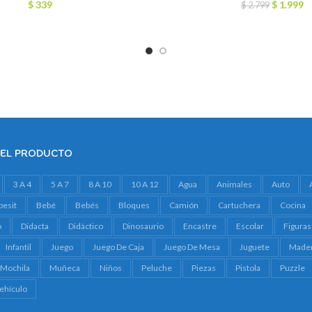
El
El
$
339
$
1.999
$
2.799
precio
pr
original
ac
era:
es
$ 2.799.
$ 
DEL PRODUCTO
3 A 4
5 A 7
8 A 10
10 A 12
Agua
Animales
Auto
besit
Bebé
Bebés
Bloques
Camión
Cartuchera
Cocina
o
Didacta
Didáctico
Dinosaurio
Encastre
Escolar
Figuras
Infantil
Juego
Juego De Caja
Juego De Mesa
Juguete
Made
Mochila
Muñeca
Niños
Peluche
Piezas
Pistola
Puzzle
ehículo