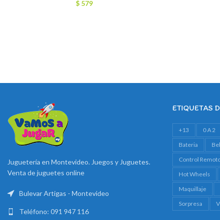
$
579
ETIQUETAS 
+13
0 A 2
Bateria
Be
Control Remot
Juguetería en Montevideo. Juegos y Juguetes.
Venta de juguetes online
Hot Wheels
Maquillaje
Bulevar Artigas - Montevideo
Sorpresa
V
Teléfono: 091 947 116