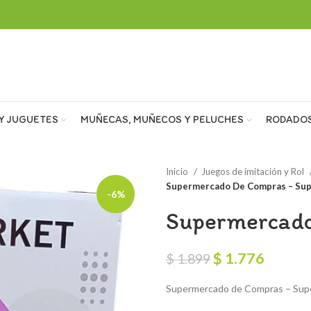
Y JUGUETES
MUÑECAS, MUÑECOS Y PELUCHES
RODADO
Inicio
Juegos de imitación y Rol
Supermercado De Compras – Su
-6%
Supermercado
El
El
$
1.776
$
1.899
precio
precio
Supermercado de Compras – Sup
original
actual