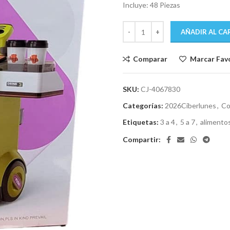
era:
es:
Incluye: 48 Piezas
$ 1.899.
$ 1.77
AÑADIR AL CA
Comparar
Marcar Fav
SKU:
CJ-4067830
Categorías:
2026Ciberlunes
,
Co
Etiquetas:
3 a 4
,
5 a 7
,
alimento
Compartir: