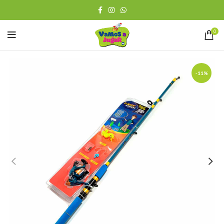
0
-11%