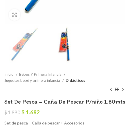
Click to enlarge
Inicio
Bebés Y Primera Infancia
Juguetes bebé y primera infancia
Didácticos
Set De Pesca – Caña De Pescar P/niño 1.80mts
El
El
$
1.682
$
1.890
precio
precio
Set de pesca – Caña de pescar + Accesorios
original
actual