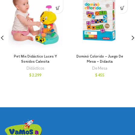
Pet Mix Didáctico Luces Y
Dominó Colorido – Juego De
Sonidos Calesita
Mesa – Didacta
Didácticos
De Mesa
$
2.299
$
455