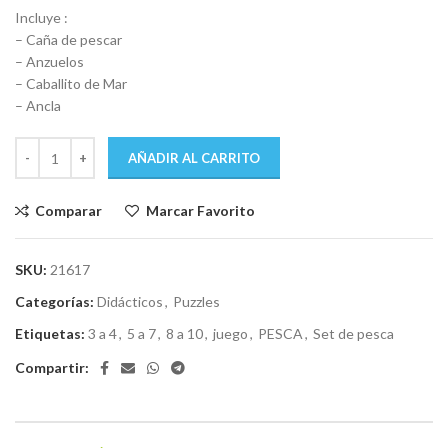
era:
es:
Incluye :
$ 1.890.
$ 1.682.
– Caña de pescar
– Anzuelos
– Caballito de Mar
– Ancla
AÑADIR AL CARRITO
Comparar
Marcar Favorito
SKU:
21617
Categorías:
Didácticos
,
Puzzles
Etiquetas:
3 a 4
,
5 a 7
,
8 a 10
,
juego
,
PESCA
,
Set de pesca
Compartir: