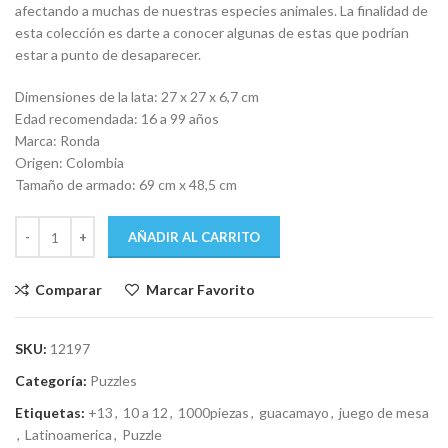
afectando a muchas de nuestras especies animales. La finalidad de
esta colección es darte a conocer algunas de estas que podrían
estar a punto de desaparecer.
Dimensiones de la lata: 27 x 27 x 6,7 cm
Edad recomendada: 16 a 99 años
Marca: Ronda
Origen: Colombia
Tamaño de armado: 69 cm x 48,5 cm
AÑADIR AL CARRITO
Comparar
Marcar Favorito
SKU:
12197
Categoría:
Puzzles
Etiquetas:
+13
,
10 a 12
,
1000piezas
,
guacamayo
,
juego de mesa
,
Latinoamerica
,
Puzzle