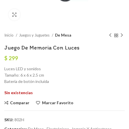
Click to enlarge
Inicio
Juegos y Juguetes
De Mesa
Juego De Memoria Con Luces
$
299
Luces LED y sonidos
Tamaño: 6 x 6 x 2.5 cm
Batería de botón incluida
Sin existencias
Comparar
Marcar Favorito
SKU:
802H
Categorías:
De Mesa
,
Electrónicos
,
Ingenio Y Antiestress