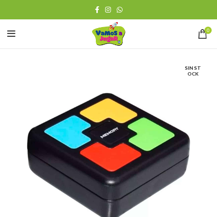
0
SIN ST
OCK