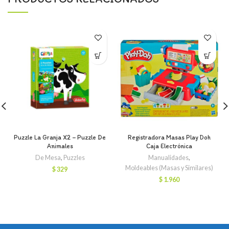
Puzzle La Granja X2 – Puzzle De
Registradora Masas Play Doh
Animales
Caja Electrónica
De Mesa
,
Puzzles
Manualidades
,
Moldeables (Masas y Similares)
$
329
$
1.960