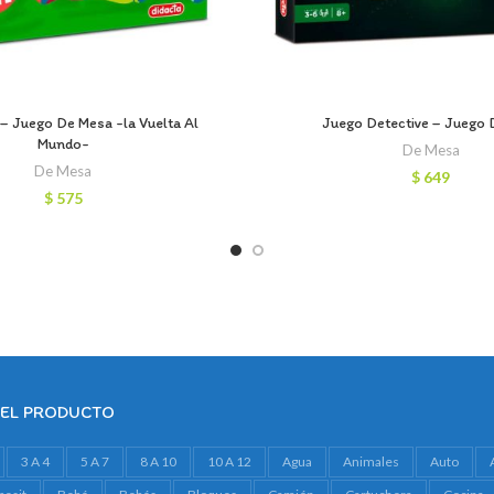
 – Juego De Mesa -la Vuelta Al
Juego Detective – Juego 
Mundo-
De Mesa
De Mesa
$
649
$
575
DEL PRODUCTO
3 A 4
5 A 7
8 A 10
10 A 12
Agua
Animales
Auto