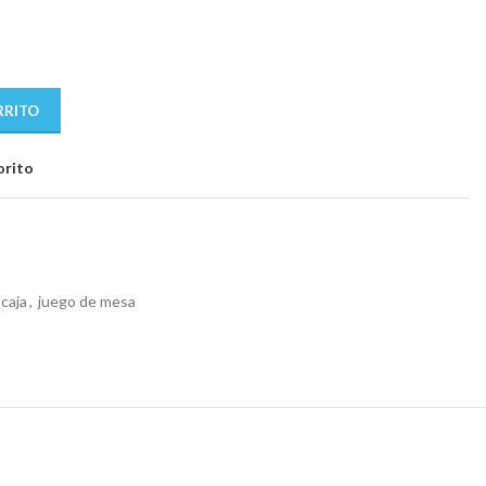
RRITO
orito
 caja
,
juego de mesa