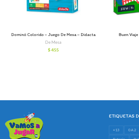
Dominó Colorido – Juego De Mesa – Didacta
Buen Viaje
De Mesa
$
455
ETIQUETAS 
+13
0 A 2