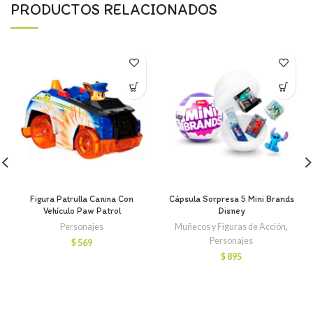
PRODUCTOS RELACIONADOS
Figura Patrulla Canina Con
Cápsula Sorpresa 5 Mini Brands
Vehículo Paw Patrol
Disney
Personajes
Muñecos y Figuras de Acción
,
Personajes
$
569
$
895