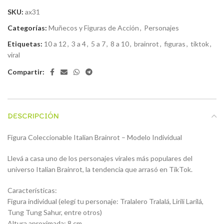
SKU:
ax31
Categorías:
Muñecos y Figuras de Acción
,
Personajes
Etiquetas:
10 a 12
,
3 a 4
,
5 a 7
,
8 a 10
,
brainrot
,
figuras
,
tiktok
,
viral
Compartir:
DESCRIPCIÓN
Figura Coleccionable Italian Brainrot – Modelo Individual
Llevá a casa uno de los personajes virales más populares del
universo Italian Brainrot, la tendencia que arrasó en TikTok.
Características:
Figura individual (elegí tu personaje: Tralalero Tralalá, Lirili Larilá,
Tung Tung Sahur, entre otros)
Altura aproximada: 8 cm