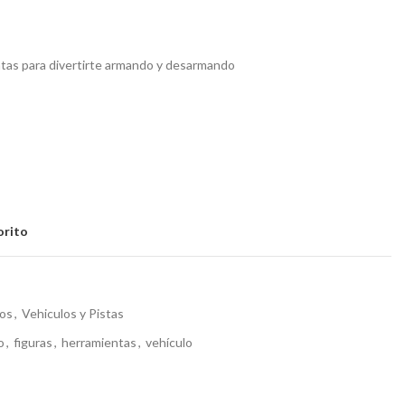
tas para divertirte armando y desarmando
orito
los
,
Vehiculos y Pistas
o
,
figuras
,
herramientas
,
vehículo