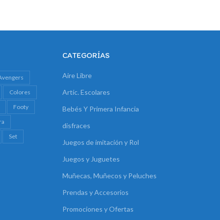
CATEGORÍAS
Aire Libre
Avengers
Artíc. Escolares
Colores
Footy
Bebés Y Primera Infancia
ra
disfraces
Set
Juegos de imitación y Rol
Juegos y Juguetes
Muñecas, Muñecos y Peluches
Prendas y Accesorios
Promociones y Ofertas