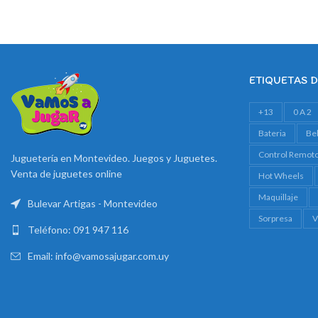
ETIQUETAS 
+13
0 A 2
Bateria
Be
Control Remot
Juguetería en Montevideo. Juegos y Juguetes.
Venta de juguetes online
Hot Wheels
Maquillaje
Bulevar Artigas - Montevideo
Sorpresa
V
Teléfono: 091 947 116
Email: info@vamosajugar.com.uy