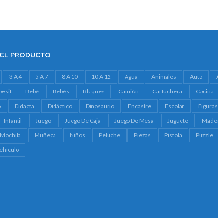
DEL PRODUCTO
3 A 4
5 A 7
8 A 10
10 A 12
Agua
Animales
Auto
besit
Bebé
Bebés
Bloques
Camión
Cartuchera
Cocina
o
Didacta
Didáctico
Dinosaurio
Encastre
Escolar
Figuras
Infantil
Juego
Juego De Caja
Juego De Mesa
Juguete
Made
Mochila
Muñeca
Niños
Peluche
Piezas
Pistola
Puzzle
ehículo