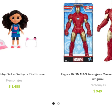
bby Girl – Gabby´s Dollhouse
Figura IRON MAN Avengers Marv
Original
Personajes
Personajes
$
1.488
$
949