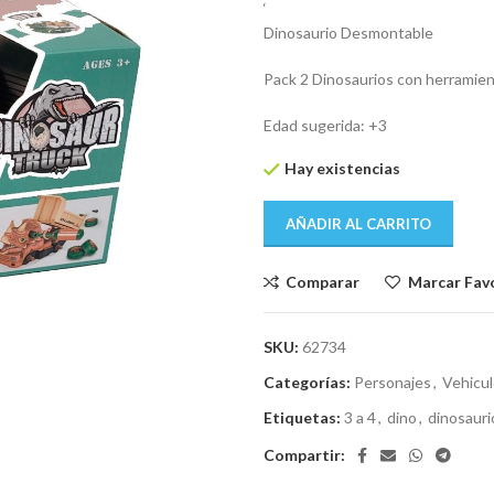
‘
Dinosaurio Desmontable
Pack 2 Dinosaurios con herramien
Edad sugerida: +3
Hay existencias
AÑADIR AL CARRITO
Comparar
Marcar Fav
SKU:
62734
Categorías:
Personajes
,
Vehicu
Etiquetas:
3 a 4
,
dino
,
dinosauri
Compartir: