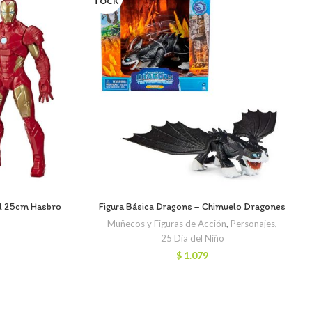
TOCK
el 25cm Hasbro
Figura Básica Dragons – Chimuelo Dragones
Muñecos y Figuras de Acción
,
Personajes
,
25 Dia del Niño
$
1.079