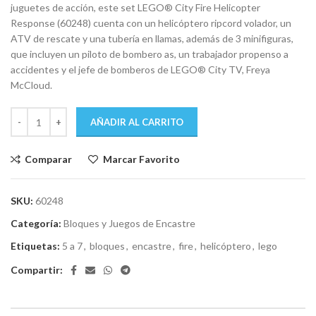
juguetes de acción, este set LEGO® City Fire Helicopter
Response (60248) cuenta con un helicóptero ripcord volador, un
ATV de rescate y una tubería en llamas, además de 3 minifiguras,
que incluyen un piloto de bombero as, un trabajador propenso a
accidentes y el jefe de bomberos de LEGO® City TV, Freya
McCloud.
AÑADIR AL CARRITO
Comparar
Marcar Favorito
SKU:
60248
Categoría:
Bloques y Juegos de Encastre
Etiquetas:
5 a 7
,
bloques
,
encastre
,
fire
,
helicóptero
,
lego
Compartir: