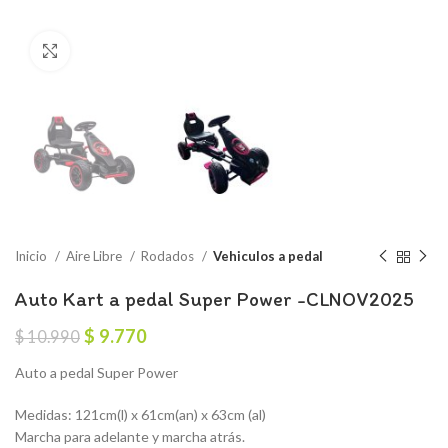
Click to enlarge
Inicio
Aire Libre
Rodados
Vehiculos a pedal
Auto Kart a pedal Super Power -CLNOV2025
El
El
$
9.770
$
10.990
precio
precio
Auto a pedal Super Power
original
actual
era:
es:
Medidas: 121cm(l) x 61cm(an) x 63cm (al)
$ 10.990.
$ 9.770.
Marcha para adelante y marcha atrás.