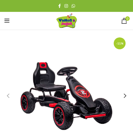
0
-11%