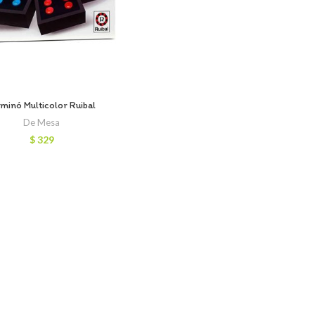
minó Multicolor Ruibal
De Mesa
$
329