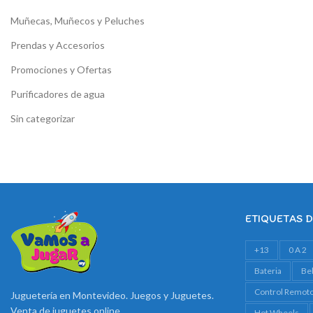
Muñecas, Muñecos y Peluches
Prendas y Accesorios
Promociones y Ofertas
Purificadores de agua
Sin categorizar
ETIQUETAS 
+13
0 A 2
Bateria
Be
Control Remot
Juguetería en Montevideo. Juegos y Juguetes.
Venta de juguetes online
Hot Wheels