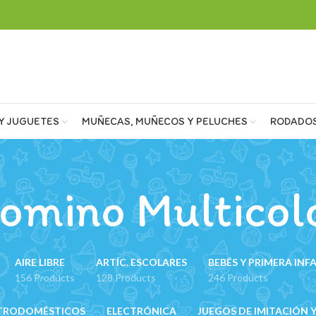
Y JUGUETES
MUÑECAS, MUÑECOS Y PELUCHES
RODADO
omino Multicol
AIRE LIBRE
ARTÍC. ESCOLARES
BEBÉS Y PRIMERA INF
156 Products
128 Products
246 Products
TRODOMÉSTICOS
ELECTRÓNICA
JUEGOS DE IMITACIÓN Y