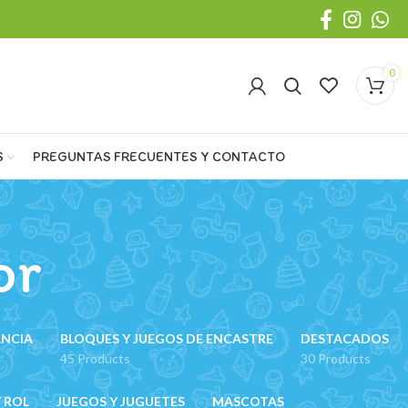
0
S
PREGUNTAS FRECUENTES Y CONTACTO
or
ANCIA
BLOQUES Y JUEGOS DE ENCASTRE
DESTACADOS
45 Products
30 Products
 ROL
JUEGOS Y JUGUETES
MASCOTAS