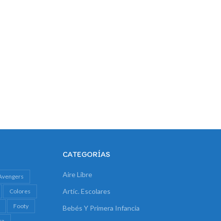
CATEGORÍAS
Aire Libre
Avengers
Artíc. Escolares
Colores
Footy
Bebés Y Primera Infancia
ra