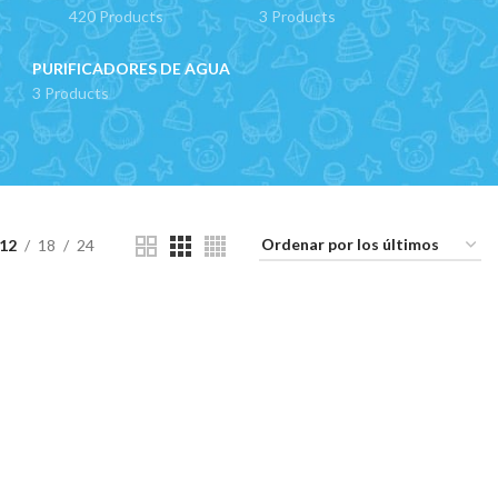
420 Products
3 Products
PURIFICADORES DE AGUA
3 Products
12
18
24