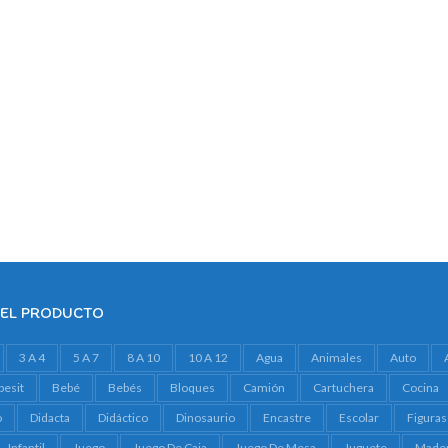
DEL PRODUCTO
3 A 4
5 A 7
8 A 10
10 A 12
Agua
Animales
Auto
besit
Bebé
Bebés
Bloques
Camión
Cartuchera
Cocina
o
Didacta
Didáctico
Dinosaurio
Encastre
Escolar
Figuras
Infantil
Juego
Juego De Caja
Juego De Mesa
Juguete
Made