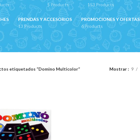
ducts
5 Products
153 Products
CHES
PRENDAS Y ACCESORIOS
PROMOCIONES Y OFERTAS
13 Products
6 Products
tos etiquetados “Domino Multicolor”
Mostrar
9