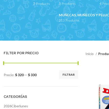
3 Products
3 Products
4 Pro
MUÑECAS, MUÑECOS Y PELU
213 Products
FILTER POR PRECIO
Inicio
Produc
Precio:
$ 320
—
$ 330
FILTRAR
Precio
Precio
mínimo
máximo
CATEGORÍAS
2026Ciberlunes