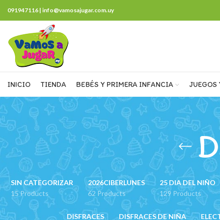
091947116 | info@vamosajugar.com.uy
INICIO
TIENDA
BEBÉS Y PRIMERA INFANCIA
JUEGOS 
D
SIN CATEGORIZAR
2026CIBERLUNES
25 DIA DEL NIÑO
15 Products
62 Products
129 Products
DISFRACES
DISFRACES DE NIÑA
ELEC